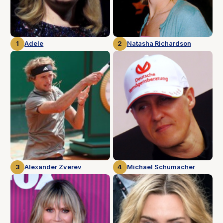
1
Adele
2
Natasha Richardson
3
Alexander Zverev
4
Michael Schumacher