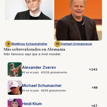
9
Matthias Schweighöfer
10
Herbert Grönemeyer
Más sobrevalorados en Alemania
Más famosos aquí que a nivel mundial
Alexander Zverev
+142
#2 en el país · #1028 globalmente
Michael Schumacher
+88
#3 en el país · #299 globalmente
Heidi Klum
+47