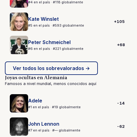
#4 en el país · #118 globalmente
Kate Winslet
+105
#5 en el país · #593 globalmente
Peter Schmeichel
+68
#6 en el país · #221 globalmente
Ver todos los sobrevalorados →
Joyas ocultas en Alemania
Famosos a nivel mundial, menos conocidos aquí
Adele
-14
#1 en el país · #19 globalmente
John Lennon
-62
#7 en el país · #— globalmente