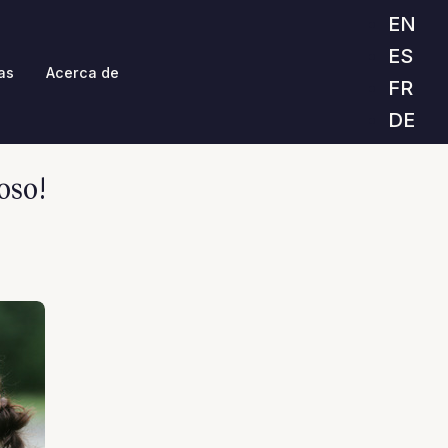
EN
ES
as
Acerca de
FR
DE
oso!