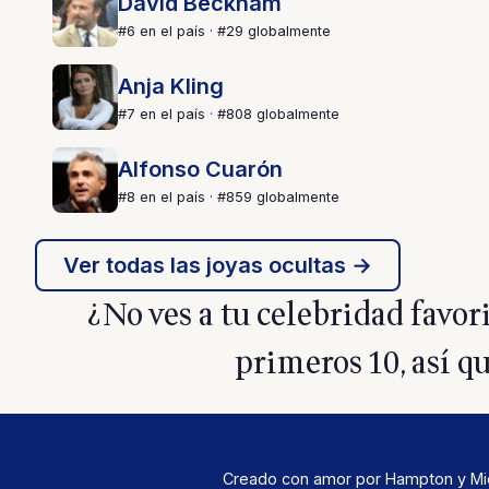
David Beckham
#6 en el país · #29 globalmente
Anja Kling
#7 en el país · #808 globalmente
Alfonso Cuarón
#8 en el país · #859 globalmente
Ver todas las joyas ocultas →
¿No ves a tu celebridad favo
primeros 10, así qu
Creado con amor por Hampton y Mich