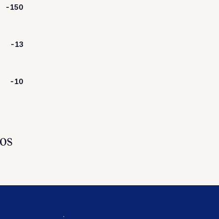
-150
-13
-10
os
cerca de nosotros
.
🕊️ In Memoriam