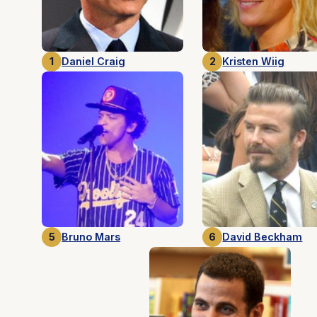
1
Daniel Craig
2
Kristen Wiig
5
Bruno Mars
6
David Beckham