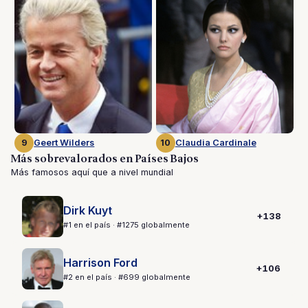
9
Geert Wilders
10
Claudia Cardinale
Más sobrevalorados en Países Bajos
Más famosos aquí que a nivel mundial
Dirk Kuyt
+138
#1 en el país · #1275 globalmente
Harrison Ford
+106
#2 en el país · #699 globalmente