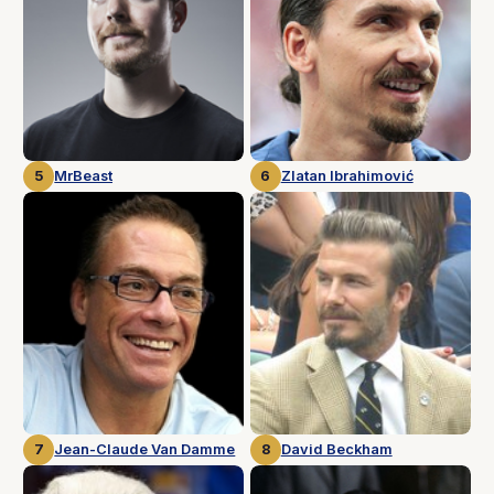
5
MrBeast
6
Zlatan Ibrahimović
7
Jean-Claude Van Damme
8
David Beckham