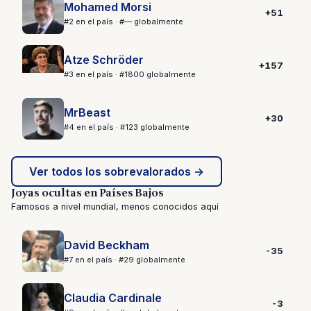
Mohamed Morsi
+51
#2 en el país · #— globalmente
Atze Schröder
+157
#3 en el país · #1800 globalmente
MrBeast
+30
#4 en el país · #123 globalmente
Ver todos los sobrevalorados →
Joyas ocultas en Países Bajos
Famosos a nivel mundial, menos conocidos aquí
David Beckham
-35
#7 en el país · #29 globalmente
Claudia Cardinale
-3