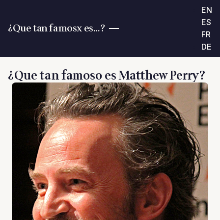
EN
ES
¿Que tan famosx es...?
FR
DE
¿Que tan famoso es Matthew Perry?