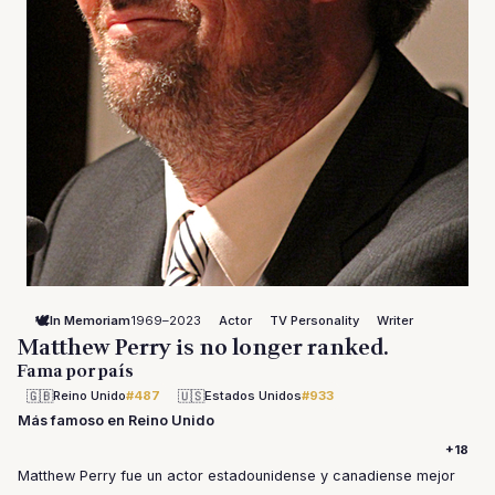
🕊️
In Memoriam
1969–2023
Actor
TV Personality
Writer
Matthew Perry is no longer ranked.
Fama por país
🇬🇧
🇺🇸
Reino Unido
#487
Estados Unidos
#933
Más famoso en Reino Unido
+18
Matthew Perry fue un actor estadounidense y canadiense mejor