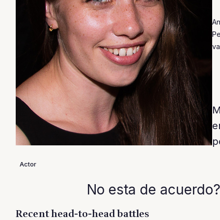
An
Pe
va
M
e
p
Actor
No esta de acuerdo?
Recent head-to-head battles