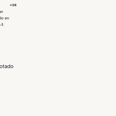
+36
an
ido en
II.
otado