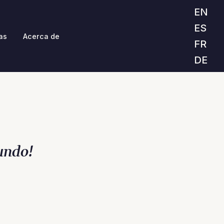
EN
ES
as
Acerca de
FR
DE
undo!