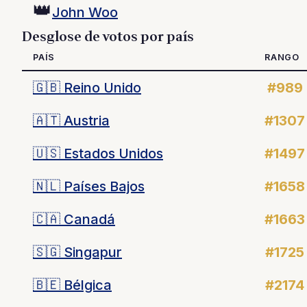
👑
John Woo
Desglose de votos por país
PAÍS
RANGO
🇬🇧
Reino Unido
#989
🇦🇹
Austria
#1307
🇺🇸
Estados Unidos
#1497
🇳🇱
Países Bajos
#1658
🇨🇦
Canadá
#1663
🇸🇬
Singapur
#1725
🇧🇪
Bélgica
#2174