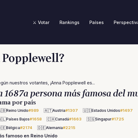
⚔️ Votar
Rankings
Países
Perspectiv
 Popplewell?
gún nuestros votantes, ¡Anna Popplewell es...
a 1687a persona más famosa del m
ama por país
🇧
🇦🇹
🇺🇸
Reino Unido
#989
Austria
#1307
Estados Unidos
#1497
🇱
🇨🇦
🇸🇬
Países Bajos
#1658
Canadá
#1663
Singapur
#1725
🇪
🇩🇪
Bélgica
#2174
Alemania
#2215
ás famoso en Reino Unido