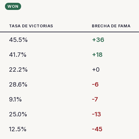
WON
TASA DE VICTORIAS
BRECHA DE FAMA
45.5%
+36
41.7%
+18
22.2%
+0
28.6%
-6
9.1%
-7
25.0%
-13
12.5%
-45