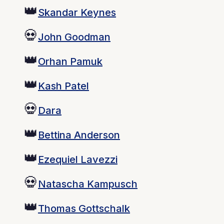
👑
Skandar Keynes
💀
John Goodman
👑
Orhan Pamuk
👑
Kash Patel
💀
Dara
👑
Bettina Anderson
👑
Ezequiel Lavezzi
💀
Natascha Kampusch
👑
Thomas Gottschalk