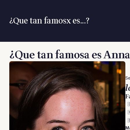
¿Que tan famosx es...?
¿Que tan famosa es Anna
Se
l
F



M