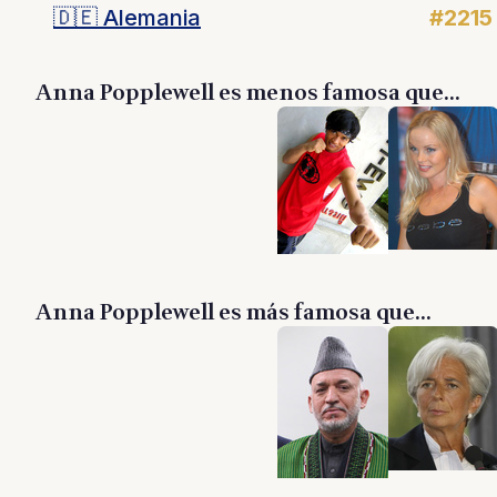
🇩🇪
Alemania
#2215
Anna Popplewell es menos famosa que...
Anna Popplewell es más famosa que...