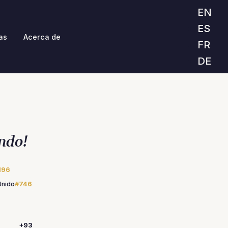
EN
ES
as
Acerca de
FR
DE
ndo!
196
Unido
#746
+93