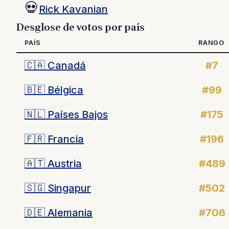
💀
Rick Kavanian
Desglose de votos por país
PAÍS
RANGO
🇨🇦
Canadá
#7
🇧🇪
Bélgica
#99
🇳🇱
Países Bajos
#175
🇫🇷
Francia
#196
🇦🇹
Austria
#489
🇸🇬
Singapur
#502
🇩🇪
Alemania
#706