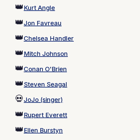
👑
Kurt Angle
👑
Jon Favreau
👑
Chelsea Handler
👑
Mitch Johnson
👑
Conan O'Brien
👑
Steven Seagal
💀
JoJo (singer)
👑
Rupert Everett
👑
Ellen Burstyn