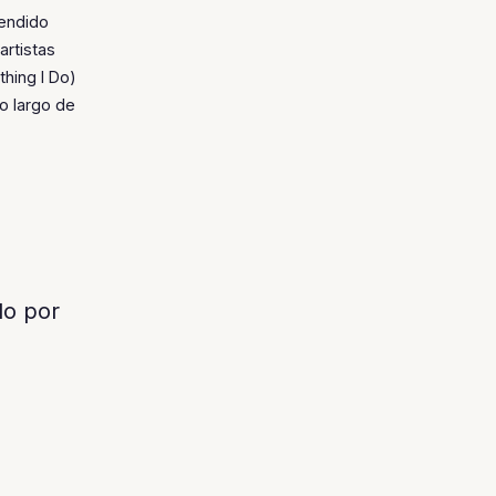
vendido
artistas
hing I Do)
o largo de
o por