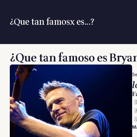
¿Que tan famosx es...?
¿Que tan famoso es Bry
Se
l
F



M