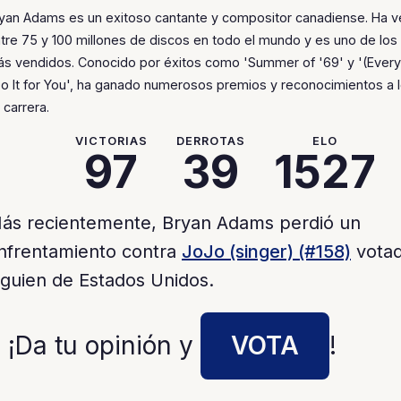
yan Adams es un exitoso cantante y compositor canadiense. Ha 
tre 75 y 100 millones de discos en todo el mundo y es uno de los 
s vendidos. Conocido por éxitos como 'Summer of '69' y '(Everyt
Do It for You', ha ganado numerosos premios y reconocimientos a l
 carrera.
VICTORIAS
DERROTAS
ELO
97
39
1527
ás recientemente, Bryan Adams perdió un
nfrentamiento contra
JoJo (singer) (#158)
votad
lguien de Estados Unidos.
 ¡Da tu opinión y
VOTA
!