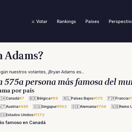
⚔️ Votar
Rankings
Países
Perspectiv
an Adams?
gún nuestros votantes, ¡Bryan Adams es...
a 575a persona más famosa del mu
ama por país
🇦
🇧🇪
🇳🇱
🇫🇷
Canadá
#7
Bélgica
#99
Países Bajos
#175
Francia
#
🇹
🇸🇬
🇩🇪
🇬🇧
Austria
#489
Singapur
#502
Alemania
#706
Reino 
🇸
Estados Unidos
#1172
ás famoso en Canadá