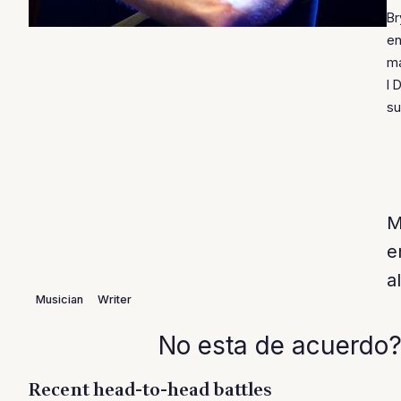
Br
en
má
I 
su
M
e
a
Musician
Writer
No esta de acuerdo?
Recent head-to-head battles