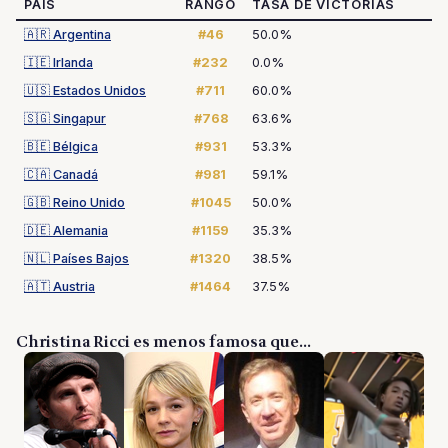
PAÍS
RANGO
TASA DE VICTORIAS
🇦🇷
Argentina
#46
50.0%
🇮🇪
Irlanda
#232
0.0%
🇺🇸
Estados Unidos
#711
60.0%
🇸🇬
Singapur
#768
63.6%
🇧🇪
Bélgica
#931
53.3%
🇨🇦
Canadá
#981
59.1%
🇬🇧
Reino Unido
#1045
50.0%
🇩🇪
Alemania
#1159
35.3%
🇳🇱
Países Bajos
#1320
38.5%
🇦🇹
Austria
#1464
37.5%
Christina Ricci es menos famosa que...