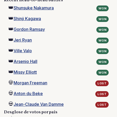
Recent head-to-head battles
👑
Shunsuke Nakamura
WON
👑
Shinji Kagawa
WON
👑
Gordon Ramsay
WON
👑
Jeri Ryan
WON
👑
Ville Valo
WON
👑
Arsenio Hall
WON
👑
Missy Elliott
WON
💀
Morgan Freeman
LOST
💀
Anton du Beke
LOST
💀
Jean-Claude Van Damme
LOST
Desglose de votos por país