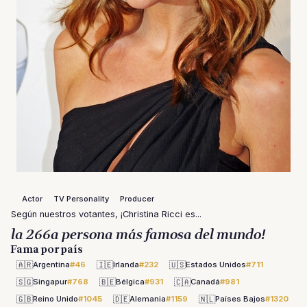
Actor
TV Personality
Producer
Según nuestros votantes, ¡Christina Ricci es...
la 266a persona más famosa del mundo!
Fama por país
🇦🇷
🇮🇪
🇺🇸
Argentina
#46
Irlanda
#232
Estados Unidos
#711
🇸🇬
🇧🇪
🇨🇦
Singapur
#768
Bélgica
#931
Canadá
#981
🇬🇧
🇩🇪
🇳🇱
Reino Unido
#1045
Alemania
#1159
Países Bajos
#1320