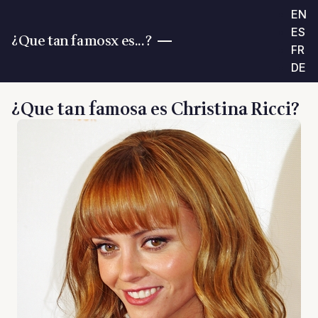
EN
ES
¿Que tan famosx es...?
FR
DE
¿Que tan famosa es Christina Ricci?