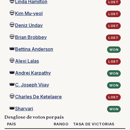
💀
Linda Hamilton
LOST
💀
Kim Mu-yeol
LOST
💀
Deniz Undav
LOST
💀
Brian Brobbey
LOST
👑
Bettina Anderson
WON
💀
Alexi Lalas
LOST
👑
Andrej Karpathy
WON
👑
C. Joseph Vijay
WON
💀
Charles De Ketelaere
LOST
👑
Sharvari
WON
Desglose de votos por país
PAÍS
RANGO
TASA DE VICTORIAS