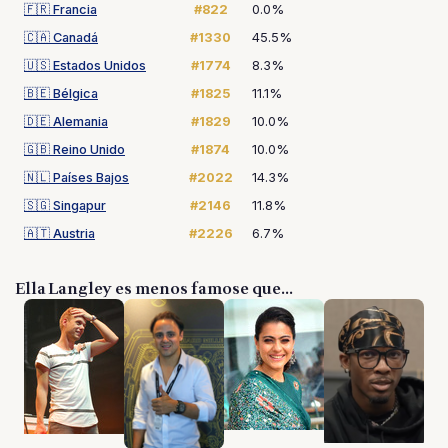
🇫🇷
Francia
#822
0.0%
🇨🇦
Canadá
#1330
45.5%
🇺🇸
Estados Unidos
#1774
8.3%
🇧🇪
Bélgica
#1825
11.1%
🇩🇪
Alemania
#1829
10.0%
🇬🇧
Reino Unido
#1874
10.0%
🇳🇱
Países Bajos
#2022
14.3%
🇸🇬
Singapur
#2146
11.8%
🇦🇹
Austria
#2226
6.7%
Ella Langley es menos famose que...