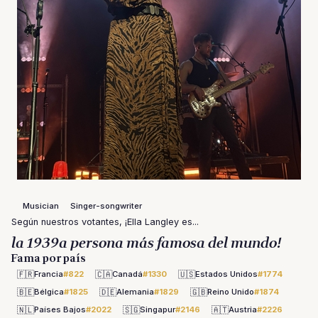
Musician
Singer-songwriter
Según nuestros votantes, ¡Ella Langley es...
la 1939a persona más famosa del mundo!
Fama por país
🇫🇷
🇨🇦
🇺🇸
Francia
#822
Canadá
#1330
Estados Unidos
#1774
🇧🇪
🇩🇪
🇬🇧
Bélgica
#1825
Alemania
#1829
Reino Unido
#1874
🇳🇱
🇸🇬
🇦🇹
Países Bajos
#2022
Singapur
#2146
Austria
#2226