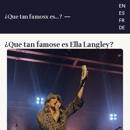
EN
ES
¿Que tan famosx es...?
FR
DE
¿Que tan famose es Ella Langley?