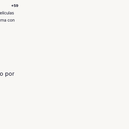
+59
elículas
fama con
o por