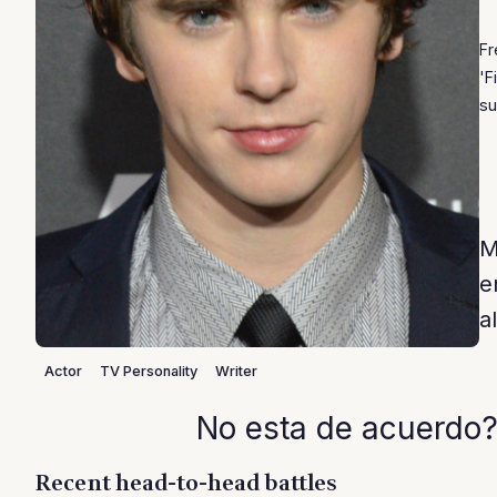
Fr
'F
su
M
e
a
Actor
TV Personality
Writer
No esta de acuerdo?
Recent head-to-head battles