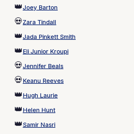
👑
Joey Barton
💀
Zara Tindall
👑
Jada Pinkett Smith
👑
Eli Junior Kroupi
💀
Jennifer Beals
💀
Keanu Reeves
👑
Hugh Laurie
👑
Helen Hunt
👑
Samir Nasri