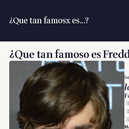
¿Que tan famosx es...?
¿Que tan famoso es Fred
Se
l
F



M