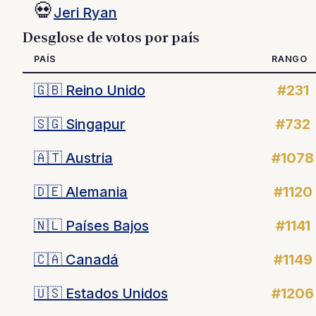
💀
Jeri Ryan
Desglose de votos por país
PAÍS
RANGO
🇬🇧
Reino Unido
#231
🇸🇬
Singapur
#732
🇦🇹
Austria
#1078
🇩🇪
Alemania
#1120
🇳🇱
Países Bajos
#1141
🇨🇦
Canadá
#1149
🇺🇸
Estados Unidos
#1206