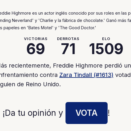
eddie Highmore es un actor inglés conocido por sus roles en las p
inding Neverland' y 'Charlie y la fábrica de chocolate.' Ganó más 
s papeles en 'Bates Motel' y 'The Good Doctor.'
VICTORIAS
DERROTAS
ELO
69
71
1509
ás recientemente, Freddie Highmore perdió un
nfrentamiento contra
Zara Tindall (#1613)
votad
lguien de Reino Unido.
 ¡Da tu opinión y
VOTA
!