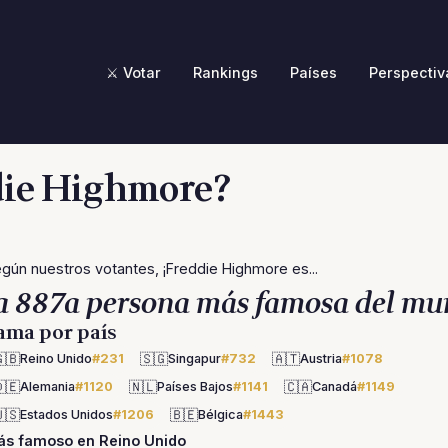
⚔️ Votar
Rankings
Países
Perspectiv
die Highmore?
gún nuestros votantes, ¡Freddie Highmore es...
a 887a persona más famosa del mu
ama por país
🇧
🇸🇬
🇦🇹
Reino Unido
#231
Singapur
#732
Austria
#1078
🇪
🇳🇱
🇨🇦
Alemania
#1120
Países Bajos
#1141
Canadá
#1149
🇸
🇧🇪
Estados Unidos
#1206
Bélgica
#1443
ás famoso en Reino Unido