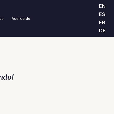
EN
ES
as
Acerca de
FR
DE
ndo!