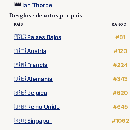
👑
Ian Thorpe
Desglose de votos por país
PAÍS
RANGO
🇳🇱
Países Bajos
#81
🇦🇹
Austria
#120
🇫🇷
Francia
#224
🇩🇪
Alemania
#343
🇧🇪
Bélgica
#620
🇬🇧
Reino Unido
#645
🇸🇬
Singapur
#1062