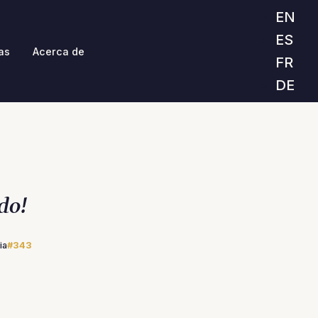
EN
ES
as
Acerca de
FR
DE
do!
ia
#343