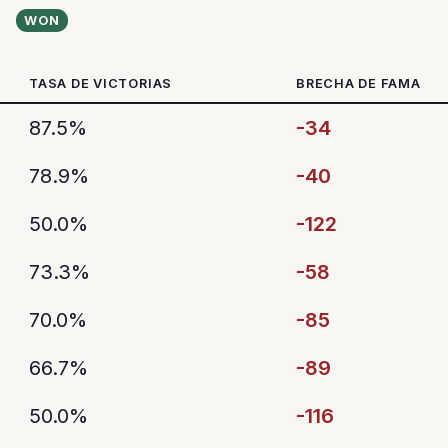
WON
TASA DE VICTORIAS
BRECHA DE FAMA
87.5%
-34
78.9%
-40
50.0%
-122
73.3%
-58
70.0%
-85
66.7%
-89
50.0%
-116