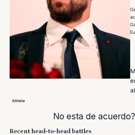
Ge
ac
Ga
Eu
M
e
a
Athlete
No esta de acuerdo?
Recent head-to-head battles