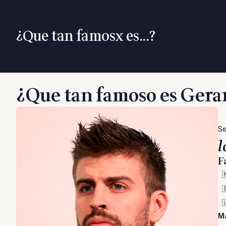
¿Que tan famosx es...?
¿Que tan famoso es Gera
Se
l
F



Má