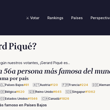
⚔️ Votar
Rankings
Países
Perspectiv
rd Piqué?
gún nuestros votantes, ¡Gerard Piqué es...
a 56a persona más famosa del mun
ama por país
🇱
🇦🇹
🇫🇷
🇩🇪
Países Bajos
#81
Austria
#120
Francia
#224
Aleman
🇪
🇬🇧
🇸🇬
Bélgica
#620
Reino Unido
#645
Singapur
#1062
🇸
🇨🇦
Estados Unidos
#1546
Canadá
#1826
s famoso en Países Bajos