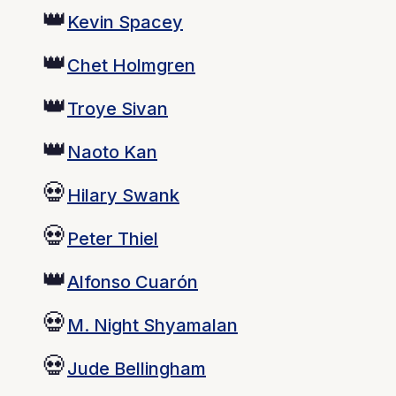
👑
Kevin Spacey
👑
Chet Holmgren
👑
Troye Sivan
👑
Naoto Kan
💀
Hilary Swank
💀
Peter Thiel
👑
Alfonso Cuarón
💀
M. Night Shyamalan
💀
Jude Bellingham