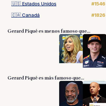
🇺🇸
Estados Unidos
#1546
🇨🇦
Canadá
#1826
Gerard Piqué es menos famoso que...
Gerard Piqué es más famoso que...