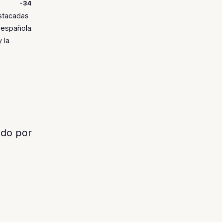
-34
estacadas
 española.
 la
do por