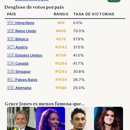
Desglose de votos por país
PAÍS
RANGO
TASA DE VICTORIAS
🇭🇰
Hong Kong
#59
0.0%
🇬🇧
Reino Unido
#469
70.0%
🇧🇪
Bélgica
#574
57.9%
🇦🇹
Austria
#1042
37.5%
🇺🇸
Estados Unidos
#1156
41.0%
🇨🇦
Canadá
#1264
41.7%
🇸🇬
Singapur
#1293
30.8%
🇳🇱
Países Bajos
#1539
26.7%
🇩🇪
Alemania
#1580
25.0%
Grace Jones es menos famosa que...