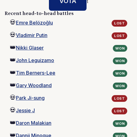
VOTA
!
Recent head-to-head battles
💀
Emre Belözoğlu
LOST
💀
Vladimir Putin
LOST
👑
Nikki Glaser
WON
👑
John Leguizamo
WON
👑
Tim Berners-Lee
WON
👑
Gary Woodland
WON
💀
Park Ji-sung
LOST
💀
Jessie J
LOST
👑
Daron Malakian
WON
👑
Dannii Minogue
WON