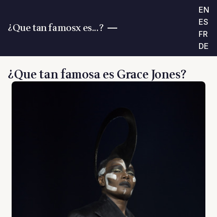
EN
ES
¿Que tan famosx es...?
FR
DE
¿Que tan famosa es Grace Jones?