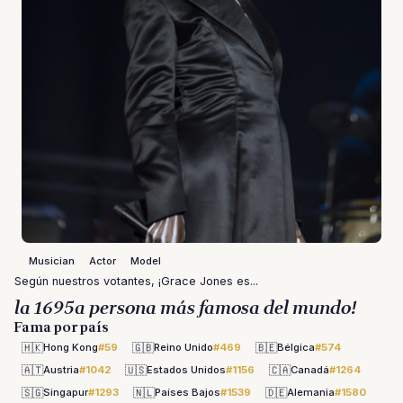
Musician
Actor
Model
Según nuestros votantes, ¡Grace Jones es...
la 1695a persona más famosa del mundo!
Fama por país
🇭🇰
🇬🇧
🇧🇪
Hong Kong
#59
Reino Unido
#469
Bélgica
#574
🇦🇹
🇺🇸
🇨🇦
Austria
#1042
Estados Unidos
#1156
Canadá
#1264
🇸🇬
🇳🇱
🇩🇪
Singapur
#1293
Países Bajos
#1539
Alemania
#1580