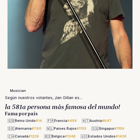
Musician
Según nuestros votantes, ¡Ian Gillan es...
la 581a persona más famosa del mundo!
Fama por país
🇬🇧
🇫🇷
🇦🇹
Reino Unido
#14
Francia
#499
Austria
#647
🇩🇪
🇳🇱
🇸🇬
Alemania
#780
Países Bajos
#1133
Singapur
#1159
🇨🇦
🇧🇪
🇺🇸
Canadá
#1226
Bélgica
#1248
Estados Unidos
#1426