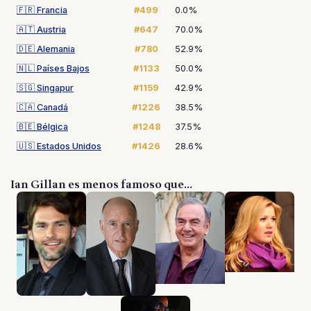
🇫🇷
Francia
#499
0.0%
🇦🇹
Austria
#647
70.0%
🇩🇪
Alemania
#780
52.9%
🇳🇱
Países Bajos
#1133
50.0%
🇸🇬
Singapur
#1159
42.9%
🇨🇦
Canadá
#1226
38.5%
🇧🇪
Bélgica
#1248
37.5%
🇺🇸
Estados Unidos
#1426
28.6%
Ian Gillan es menos famoso que...