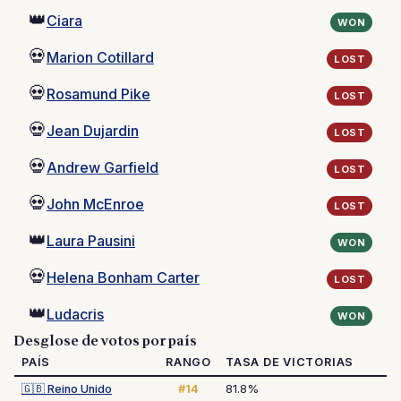
👑
Ciara
WON
💀
Marion Cotillard
LOST
💀
Rosamund Pike
LOST
💀
Jean Dujardin
LOST
💀
Andrew Garfield
LOST
💀
John McEnroe
LOST
👑
Laura Pausini
WON
💀
Helena Bonham Carter
LOST
👑
Ludacris
WON
Desglose de votos por país
PAÍS
RANGO
TASA DE VICTORIAS
🇬🇧
Reino Unido
#14
81.8%