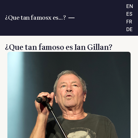
EN
ES
¿Que tan famosx es...?
FR
DE
¿Que tan famoso es Ian Gillan?