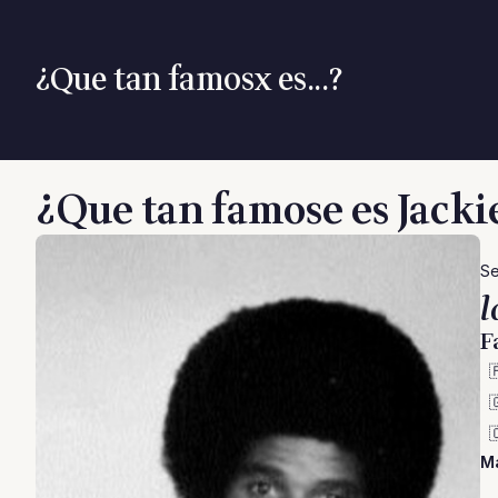
¿Que tan famosx es...?
¿Que tan famose es Jacki
Se
l
F



Má