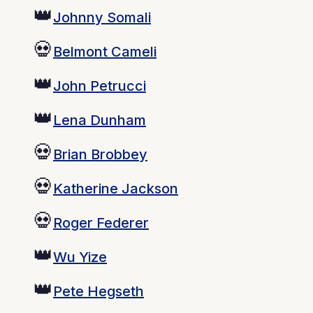
👑
Johnny Somali
💀
Belmont Cameli
👑
John Petrucci
👑
Lena Dunham
💀
Brian Brobbey
💀
Katherine Jackson
💀
Roger Federer
👑
Wu Yize
👑
Pete Hegseth