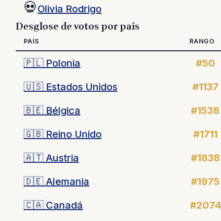
💀
Olivia Rodrigo
Desglose de votos por país
PAÍS
RANGO
🇵🇱
Polonia
#50
🇺🇸
Estados Unidos
#1137
🇧🇪
Bélgica
#1538
🇬🇧
Reino Unido
#1711
🇦🇹
Austria
#1838
🇩🇪
Alemania
#1975
🇨🇦
Canadá
#2074