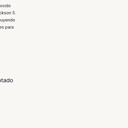
nocido
ckson 5.
ibuyendo
des para
tado