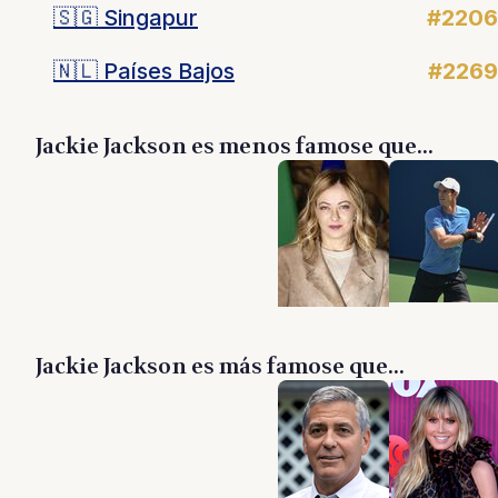
🇸🇬
Singapur
#2206
🇳🇱
Países Bajos
#2269
Jackie Jackson es menos famose que...
Jackie Jackson es más famose que...