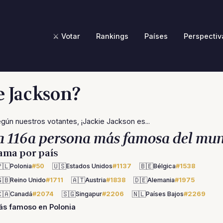
⚔️ Votar
Rankings
Países
Perspectiv
e Jackson?
gún nuestros votantes, ¡Jackie Jackson es...
a 116a persona más famosa del mu
ama por país
🇱
🇺🇸
🇧🇪
Polonia
#50
Estados Unidos
#1137
Bélgica
#1538
🇧
🇦🇹
🇩🇪
Reino Unido
#1711
Austria
#1838
Alemania
#1975
🇦
🇸🇬
🇳🇱
Canadá
#2074
Singapur
#2206
Países Bajos
#2269
s famoso en Polonia