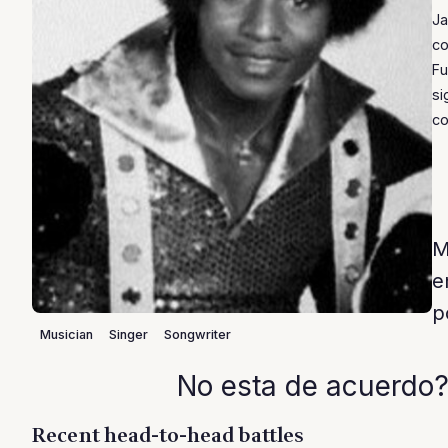
Ja
co
Fu
si
co
M
e
p
Musician
Singer
Songwriter
No esta de acuerdo?
Recent head-to-head battles