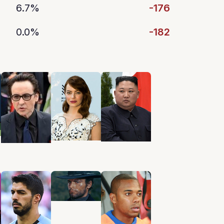
6.7%
-176
0.0%
-182