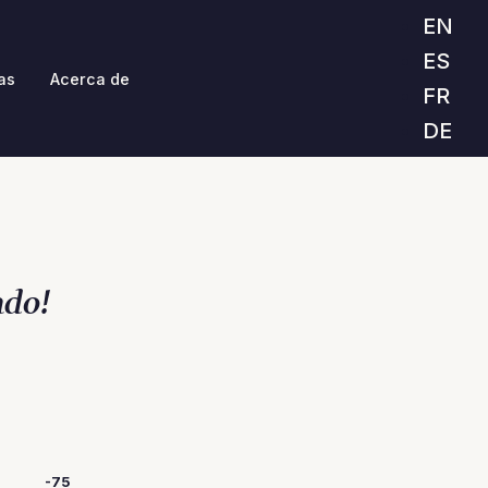
EN
ES
as
Acerca de
FR
DE
ndo!
-75