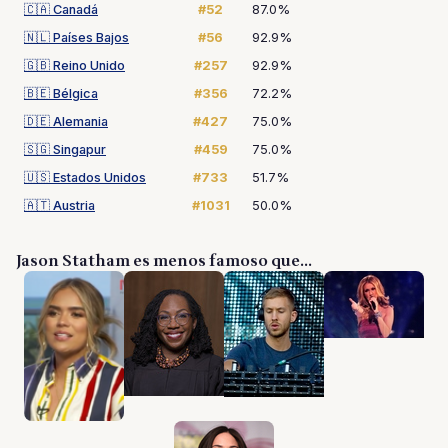
🇨🇦
Canadá
#52
87.0%
🇳🇱
Países Bajos
#56
92.9%
🇬🇧
Reino Unido
#257
92.9%
🇧🇪
Bélgica
#356
72.2%
🇩🇪
Alemania
#427
75.0%
🇸🇬
Singapur
#459
75.0%
🇺🇸
Estados Unidos
#733
51.7%
🇦🇹
Austria
#1031
50.0%
Jason Statham es menos famoso que...