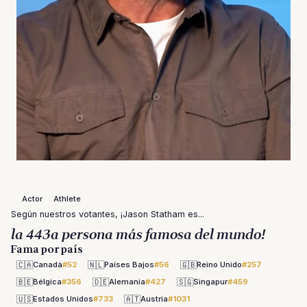
Actor
Athlete
Según nuestros votantes, ¡Jason Statham es...
la 443a persona más famosa del mundo!
Fama por país
🇨🇦
🇳🇱
🇬🇧
Canadá
#52
Países Bajos
#56
Reino Unido
#257
🇧🇪
🇩🇪
🇸🇬
Bélgica
#356
Alemania
#427
Singapur
#459
🇺🇸
🇦🇹
Estados Unidos
#733
Austria
#1031