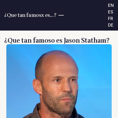
EN
ES
¿Que tan famosx es...?
FR
DE
¿Que tan famoso es Jason Statham?