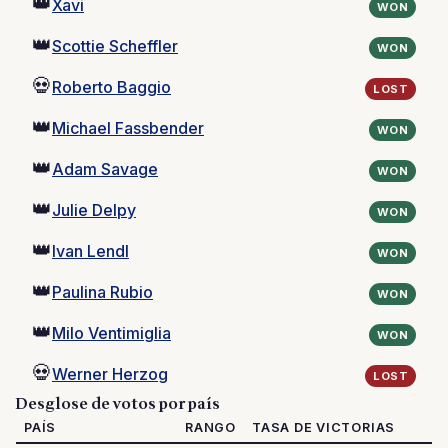
👑
Xavi
WON
👑
Scottie Scheffler
WON
💀
Roberto Baggio
LOST
👑
Michael Fassbender
WON
👑
Adam Savage
WON
👑
Julie Delpy
WON
👑
Ivan Lendl
WON
👑
Paulina Rubio
WON
👑
Milo Ventimiglia
WON
💀
Werner Herzog
LOST
Desglose de votos por país
PAÍS
RANGO
TASA DE VICTORIAS