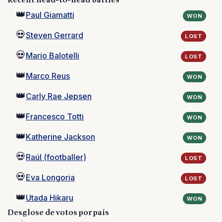
Recent head-to-head battles
👑
Paul Giamatti
WON
💀
Steven Gerrard
LOST
💀
Mario Balotelli
LOST
👑
Marco Reus
WON
👑
Carly Rae Jepsen
WON
👑
Francesco Totti
WON
👑
Katherine Jackson
WON
💀
Raúl (footballer)
LOST
💀
Eva Longoria
LOST
👑
Utada Hikaru
WON
Desglose de votos por país