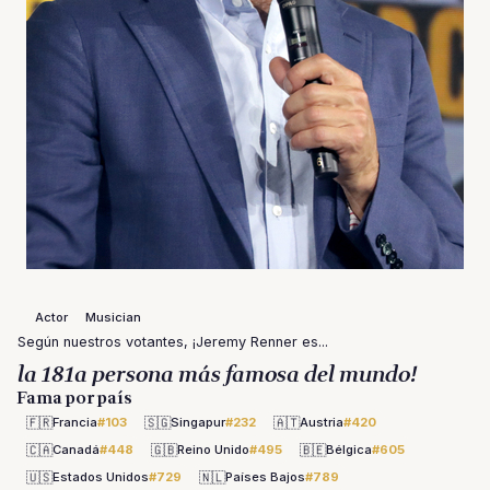
Actor
Musician
Según nuestros votantes, ¡Jeremy Renner es...
la 181a persona más famosa del mundo!
Fama por país
🇫🇷
🇸🇬
🇦🇹
Francia
#103
Singapur
#232
Austria
#420
🇨🇦
🇬🇧
🇧🇪
Canadá
#448
Reino Unido
#495
Bélgica
#605
🇺🇸
🇳🇱
Estados Unidos
#729
Países Bajos
#789