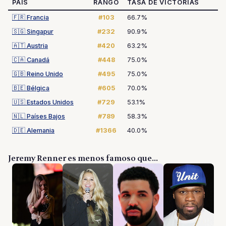
PAÍS
RANGO
TASA DE VICTORIAS
🇫🇷
Francia
#103
66.7%
🇸🇬
Singapur
#232
90.9%
🇦🇹
Austria
#420
63.2%
🇨🇦
Canadá
#448
75.0%
🇬🇧
Reino Unido
#495
75.0%
🇧🇪
Bélgica
#605
70.0%
🇺🇸
Estados Unidos
#729
53.1%
🇳🇱
Países Bajos
#789
58.3%
🇩🇪
Alemania
#1366
40.0%
Jeremy Renner es menos famoso que...