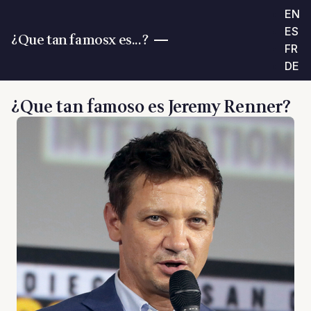
EN
ES
¿Que tan famosx es...?
FR
DE
¿Que tan famoso es Jeremy Renner?