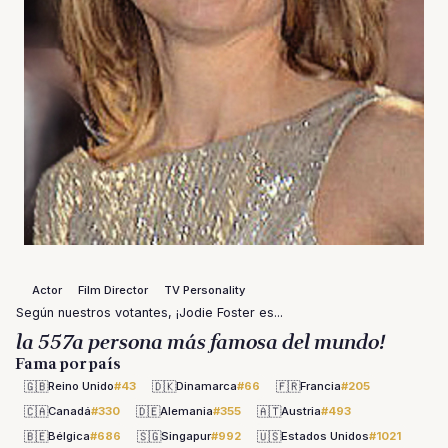
Actor
Film Director
TV Personality
Según nuestros votantes, ¡Jodie Foster es...
la 557a persona más famosa del mundo!
Fama por país
🇬🇧
🇩🇰
🇫🇷
Reino Unido
#43
Dinamarca
#66
Francia
#205
🇨🇦
🇩🇪
🇦🇹
Canadá
#330
Alemania
#355
Austria
#493
🇧🇪
🇸🇬
🇺🇸
Bélgica
#686
Singapur
#992
Estados Unidos
#1021