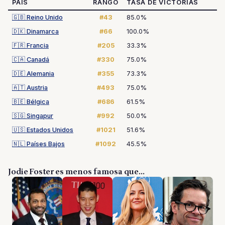
PAÍS
RANGO
TASA DE VICTORIAS
🇬🇧
Reino Unido
#43
85.0%
🇩🇰
Dinamarca
#66
100.0%
🇫🇷
Francia
#205
33.3%
🇨🇦
Canadá
#330
75.0%
🇩🇪
Alemania
#355
73.3%
🇦🇹
Austria
#493
75.0%
🇧🇪
Bélgica
#686
61.5%
🇸🇬
Singapur
#992
50.0%
🇺🇸
Estados Unidos
#1021
51.6%
🇳🇱
Países Bajos
#1092
45.5%
Jodie Foster es menos famosa que...