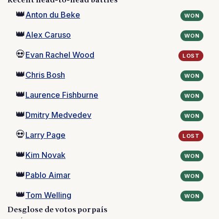
Recent head-to-head battles
👑
Anton du Beke
WON
👑
Alex Caruso
WON
💀
Evan Rachel Wood
LOST
👑
Chris Bosh
WON
👑
Laurence Fishburne
WON
👑
Dmitry Medvedev
WON
💀
Larry Page
LOST
👑
Kim Novak
WON
👑
Pablo Aimar
WON
👑
Tom Welling
WON
Desglose de votos por país