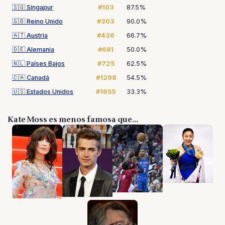
🇸🇬
Singapur
#103
87.5%
🇬🇧
Reino Unido
#303
90.0%
🇦🇹
Austria
#436
66.7%
🇩🇪
Alemania
#681
50.0%
🇳🇱
Países Bajos
#725
62.5%
🇨🇦
Canadá
#1298
54.5%
🇺🇸
Estados Unidos
#1655
33.3%
Kate Moss es menos famosa que...