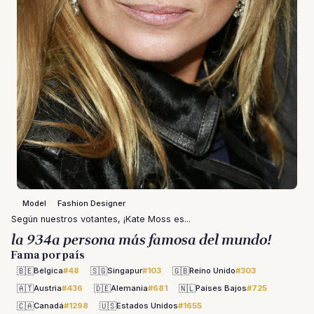
Model
Fashion Designer
Según nuestros votantes, ¡Kate Moss es...
la 934a persona más famosa del mundo!
Fama por país
🇧🇪
🇸🇬
🇬🇧
Bélgica
#48
Singapur
#103
Reino Unido
#303
🇦🇹
🇩🇪
🇳🇱
Austria
#436
Alemania
#681
Países Bajos
#725
🇨🇦
🇺🇸
Canadá
#1298
Estados Unidos
#1655