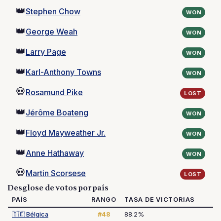
👑
Stephen Chow
WON
👑
George Weah
WON
👑
Larry Page
WON
👑
Karl-Anthony Towns
WON
💀
Rosamund Pike
LOST
👑
Jérôme Boateng
WON
👑
Floyd Mayweather Jr.
WON
👑
Anne Hathaway
WON
💀
Martin Scorsese
LOST
Desglose de votos por país
PAÍS
RANGO
TASA DE VICTORIAS
🇧🇪
Bélgica
#48
88.2%