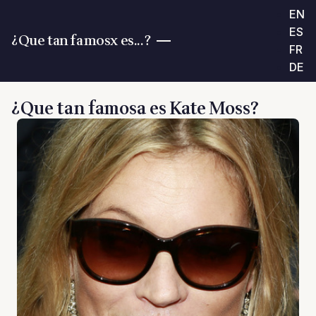
EN
ES
¿Que tan famosx es...?
FR
DE
¿Que tan famosa es Kate Moss?