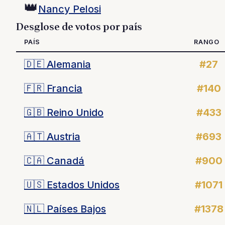
👑
Nancy Pelosi
Desglose de votos por país
PAÍS
RANGO
🇩🇪
Alemania
#27
🇫🇷
Francia
#140
🇬🇧
Reino Unido
#433
🇦🇹
Austria
#693
🇨🇦
Canadá
#900
🇺🇸
Estados Unidos
#1071
🇳🇱
Países Bajos
#1378