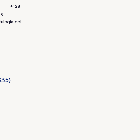
+128
 e
rilogía del
835)