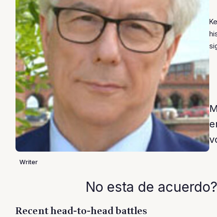
Ke
hi
si
M
e
v
Writer
No esta de acuerdo?
Recent head-to-head battles