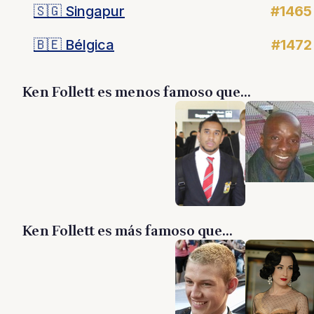
🇸🇬
Singapur
#1465
🇧🇪
Bélgica
#1472
Ken Follett es menos famoso que...
Ken Follett es más famoso que...