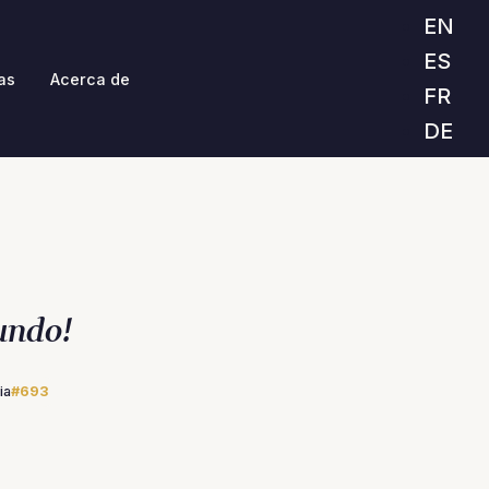
EN
ES
as
Acerca de
FR
DE
undo!
ia
#693