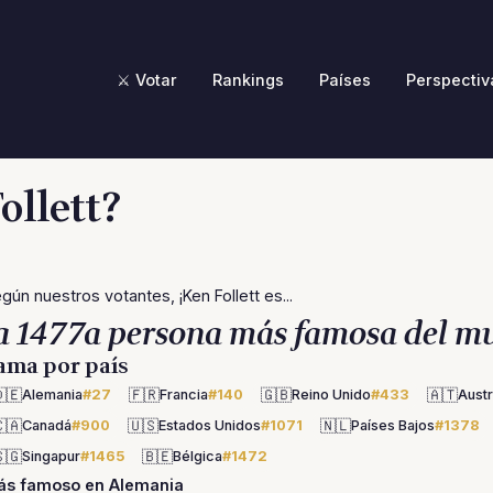
⚔️ Votar
Rankings
Países
Perspectiv
ollett?
gún nuestros votantes, ¡Ken Follett es...
a 1477a persona más famosa del m
ama por país
🇪
🇫🇷
🇬🇧
🇦🇹
Alemania
#27
Francia
#140
Reino Unido
#433
Austr
🇦
🇺🇸
🇳🇱
Canadá
#900
Estados Unidos
#1071
Países Bajos
#1378
🇬
🇧🇪
Singapur
#1465
Bélgica
#1472
ás famoso en Alemania