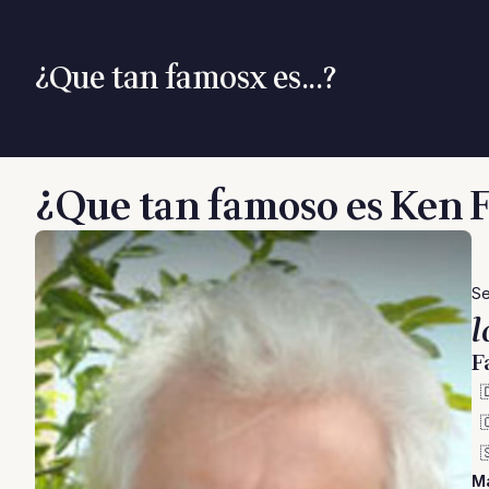
¿Que tan famosx es...?
¿Que tan famoso es Ken F
Se
l
F



M