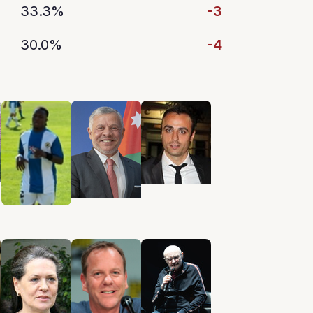
33.3%
-3
30.0%
-4