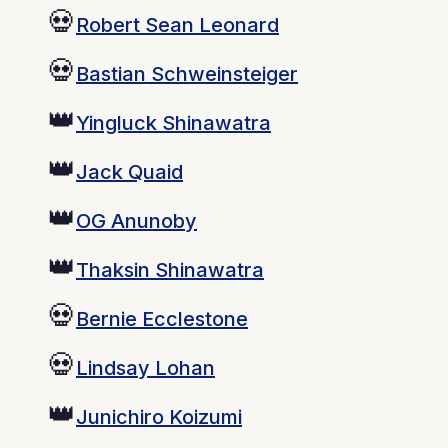
💀
Robert Sean Leonard
💀
Bastian Schweinsteiger
👑
Yingluck Shinawatra
👑
Jack Quaid
👑
OG Anunoby
👑
Thaksin Shinawatra
💀
Bernie Ecclestone
💀
Lindsay Lohan
👑
Junichiro Koizumi