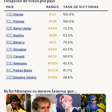
Desglose de votos por país
PAÍS
RANGO
TASA DE VICTORIAS
🇮🇪
Irlanda
#121
100.0%
🇵🇱
Polonia
#136
100.0%
🇬🇧
Reino Unido
#364
72.2%
🇦🇹
Austria
#588
53.3%
🇧🇪
Bélgica
#611
70.6%
🇸🇬
Singapur
#704
62.5%
🇨🇦
Canadá
#929
50.0%
🇩🇪
Alemania
#1168
45.5%
🇳🇱
Países Bajos
#1238
41.7%
🇺🇸
Estados Unidos
#1585
28.8%
Kylie Minogue es menos famosa que...