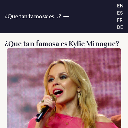
EN
ES
¿Que tan famosx es...?
FR
DE
¿Que tan famosa es Kylie Minogue?