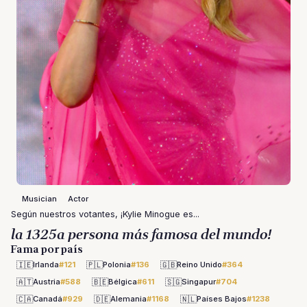
Musician
Actor
Según nuestros votantes, ¡Kylie Minogue es...
la 1325a persona más famosa del mundo!
Fama por país
🇮🇪
🇵🇱
🇬🇧
Irlanda
#121
Polonia
#136
Reino Unido
#364
🇦🇹
🇧🇪
🇸🇬
Austria
#588
Bélgica
#611
Singapur
#704
🇨🇦
🇩🇪
🇳🇱
Canadá
#929
Alemania
#1168
Países Bajos
#1238