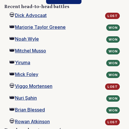
Recent head-to-head battles
💀
Dick Advocaat
LOST
👑
Marjorie Taylor Greene
WON
👑
Noah Wyle
WON
👑
Mitchel Musso
WON
👑
Yiruma
WON
👑
Mick Foley
WON
💀
Viggo Mortensen
LOST
👑
Nuri Şahin
WON
👑
Brian Blessed
WON
💀
Rowan Atkinson
LOST