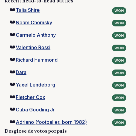
Recent head-to-head battles
👑
Talia Shire
WON
👑
Noam Chomsky
WON
👑
Carmelo Anthony
WON
👑
Valentino Rossi
WON
👑
Richard Hammond
WON
👑
Dara
WON
👑
Yaxel Lendeborg
WON
👑
Fletcher Cox
WON
👑
Cuba Gooding Jr.
WON
👑
Adriano (footballer, born 1982)
WON
Desglose de votos por país