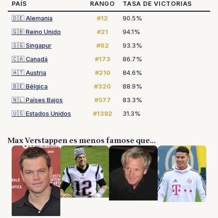
PAÍS
RANGO
TASA DE VICTORIAS
🇩🇪
Alemania
#12
90.5%
🇬🇧
Reino Unido
#21
94.1%
🇸🇬
Singapur
#62
93.3%
🇨🇦
Canadá
#173
86.7%
🇦🇹
Austria
#210
84.6%
🇧🇪
Bélgica
#320
88.9%
🇳🇱
Países Bajos
#577
83.3%
🇺🇸
Estados Unidos
#1382
31.3%
Max Verstappen es menos famose que...