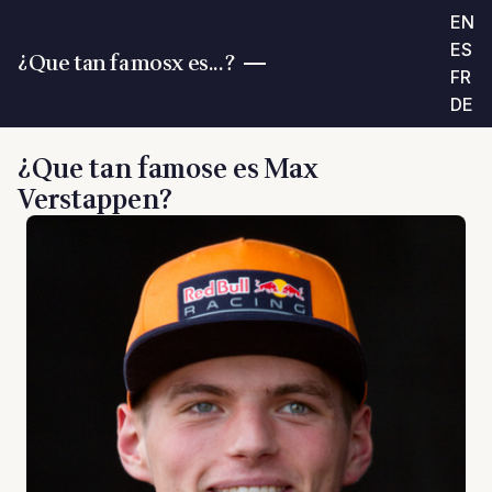
EN
ES
¿Que tan famosx es...?
FR
DE
¿Que tan famose es Max
Verstappen?