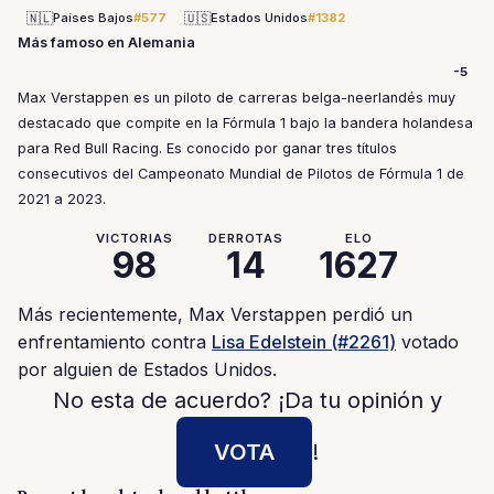
🇳🇱
🇺🇸
Países Bajos
#577
Estados Unidos
#1382
Más famoso en Alemania
-5
Max Verstappen es un piloto de carreras belga-neerlandés muy
destacado que compite en la Fórmula 1 bajo la bandera holandesa
para Red Bull Racing. Es conocido por ganar tres títulos
consecutivos del Campeonato Mundial de Pilotos de Fórmula 1 de
2021 a 2023.
VICTORIAS
DERROTAS
ELO
98
14
1627
Más recientemente, Max Verstappen perdió un
enfrentamiento contra
Lisa Edelstein (#2261)
votado
por alguien de Estados Unidos.
No esta de acuerdo? ¡Da tu opinión y
VOTA
!