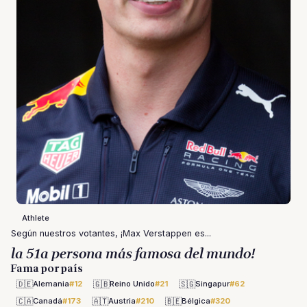
Athlete
Según nuestros votantes, ¡Max Verstappen es...
la 51a persona más famosa del mundo!
Fama por país
🇩🇪
🇬🇧
🇸🇬
Alemania
#12
Reino Unido
#21
Singapur
#62
🇨🇦
🇦🇹
🇧🇪
Canadá
#173
Austria
#210
Bélgica
#320