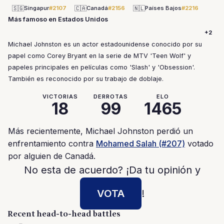
🇸🇬
🇨🇦
🇳🇱
Singapur
#2107
Canadá
#2156
Países Bajos
#2216
Más famoso en Estados Unidos
+2
Michael Johnston es un actor estadounidense conocido por su
papel como Corey Bryant en la serie de MTV 'Teen Wolf' y
papeles principales en películas como 'Slash' y 'Obsession'.
También es reconocido por su trabajo de doblaje.
VICTORIAS
DERROTAS
ELO
18
99
1465
Más recientemente, Michael Johnston perdió un
enfrentamiento contra
Mohamed Salah (#207)
votado
por alguien de Canadá.
No esta de acuerdo? ¡Da tu opinión y
VOTA
!
Recent head-to-head battles