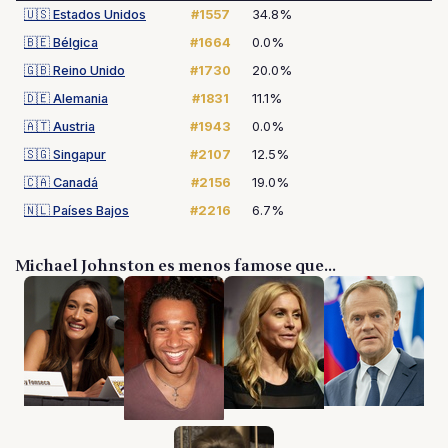
🇺🇸
Estados Unidos
#1557
34.8%
🇧🇪
Bélgica
#1664
0.0%
🇬🇧
Reino Unido
#1730
20.0%
🇩🇪
Alemania
#1831
11.1%
🇦🇹
Austria
#1943
0.0%
🇸🇬
Singapur
#2107
12.5%
🇨🇦
Canadá
#2156
19.0%
🇳🇱
Países Bajos
#2216
6.7%
Michael Johnston es menos famose que...