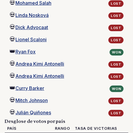
💀
Mohamed Salah
LOST
💀
Linda Nosková
LOST
💀
Dick Advocaat
LOST
💀
Lionel Scaloni
LOST
👑
Ryan Fox
WON
💀
Andrea Kimi Antonelli
LOST
💀
Andrea Kimi Antonelli
LOST
👑
Curry Barker
WON
💀
Mitch Johnson
LOST
💀
Julián Quiñones
LOST
Desglose de votos por país
PAÍS
RANGO
TASA DE VICTORIAS