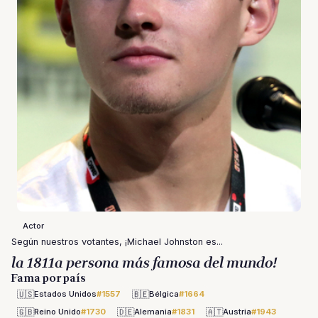
Actor
Según nuestros votantes, ¡Michael Johnston es...
la 1811a persona más famosa del mundo!
Fama por país
🇺🇸
🇧🇪
Estados Unidos
#1557
Bélgica
#1664
🇬🇧
🇩🇪
🇦🇹
Reino Unido
#1730
Alemania
#1831
Austria
#1943