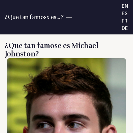
EN
ES
¿Que tan famosx es...?
FR
DE
¿Que tan famose es Michael
Johnston?