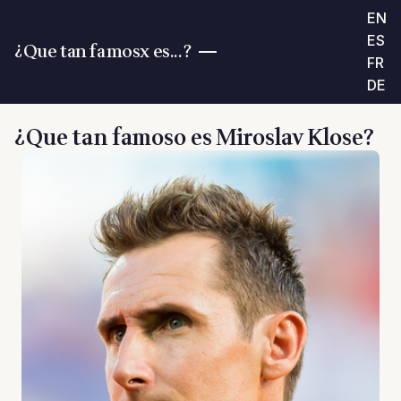
EN
ES
¿Que tan famosx es...?
FR
DE
¿Que tan famoso es Miroslav Klose?