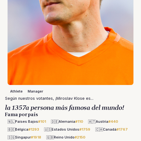
Athlete
Manager
Según nuestros votantes, ¡Miroslav Klose es...
la 1357a persona más famosa del mundo!
Fama por país
🇳🇱
🇩🇪
🇦🇹
Países Bajos
#101
Alemania
#110
Austria
#440
🇧🇪
🇺🇸
🇨🇦
Bélgica
#1293
Estados Unidos
#1759
Canadá
#1767
🇸🇬
🇬🇧
Singapur
#1918
Reino Unido
#2150