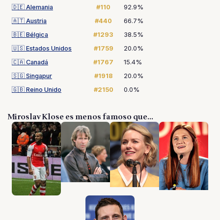
🇩🇪
Alemania
#110
92.9%
🇦🇹
Austria
#440
66.7%
🇧🇪
Bélgica
#1293
38.5%
🇺🇸
Estados Unidos
#1759
20.0%
🇨🇦
Canadá
#1767
15.4%
🇸🇬
Singapur
#1918
20.0%
🇬🇧
Reino Unido
#2150
0.0%
Miroslav Klose es menos famoso que...