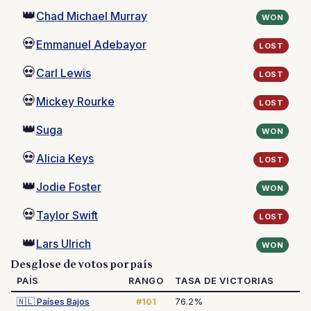
👑
Chad Michael Murray
WON
💀
Emmanuel Adebayor
LOST
💀
Carl Lewis
LOST
💀
Mickey Rourke
LOST
👑
Suga
WON
💀
Alicia Keys
LOST
👑
Jodie Foster
WON
💀
Taylor Swift
LOST
👑
Lars Ulrich
WON
Desglose de votos por país
PAÍS
RANGO
TASA DE VICTORIAS
🇳🇱
Países Bajos
#101
76.2%