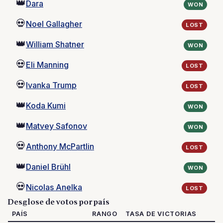
👑
Dara
WON
💀
Noel Gallagher
LOST
👑
William Shatner
WON
💀
Eli Manning
LOST
💀
Ivanka Trump
LOST
👑
Koda Kumi
WON
👑
Matvey Safonov
WON
💀
Anthony McPartlin
LOST
👑
Daniel Brühl
WON
💀
Nicolas Anelka
LOST
Desglose de votos por país
PAÍS
RANGO
TASA DE VICTORIAS