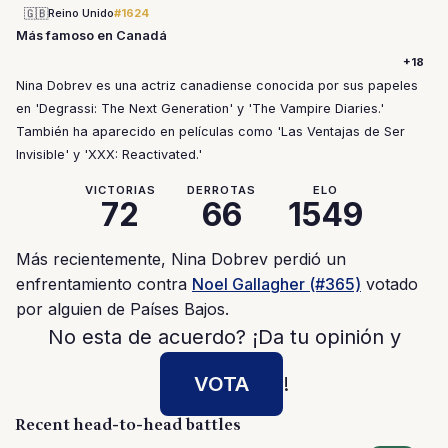
🇬🇧
Reino Unido
#1624
Más famoso en Canadá
+18
Nina Dobrev es una actriz canadiense conocida por sus papeles
en 'Degrassi: The Next Generation' y 'The Vampire Diaries.'
También ha aparecido en películas como 'Las Ventajas de Ser
Invisible' y 'XXX: Reactivated.'
VICTORIAS
DERROTAS
ELO
72
66
1549
Más recientemente, Nina Dobrev perdió un
enfrentamiento contra
Noel Gallagher (#365)
votado
por alguien de Países Bajos.
No esta de acuerdo? ¡Da tu opinión y
VOTA
!
Recent head-to-head battles