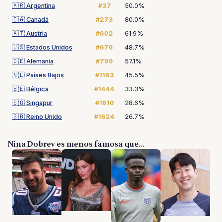
🇦🇷
Argentina
#37
50.0%
🇨🇦
Canadá
#273
80.0%
🇦🇹
Austria
#602
61.9%
🇺🇸
Estados Unidos
#676
48.7%
🇩🇪
Alemania
#799
57.1%
🇳🇱
Países Bajos
#1163
45.5%
🇧🇪
Bélgica
#1444
33.3%
🇸🇬
Singapur
#1610
28.6%
🇬🇧
Reino Unido
#1624
26.7%
Nina Dobrev es menos famosa que...