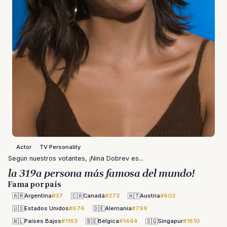
Actor
TV Personality
Según nuestros votantes, ¡Nina Dobrev es...
la 319a persona más famosa del mundo!
Fama por país
🇦🇷
🇨🇦
🇦🇹
Argentina
#37
Canadá
#273
Austria
#602
🇺🇸
🇩🇪
Estados Unidos
#676
Alemania
#799
🇳🇱
🇧🇪
🇸🇬
Países Bajos
#1163
Bélgica
#1444
Singapur
#1610