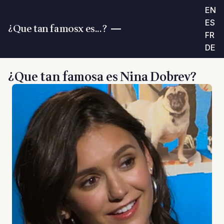
EN
ES
¿Que tan famosx es...?
FR
DE
¿Que tan famosa es Nina Dobrev?