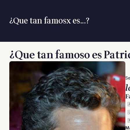
¿Que tan famosx es...?
¿Que tan famoso es Patr
Se
l
F



Má