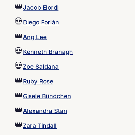
👑
Jacob Elordi
💀
Diego Forlán
👑
Ang Lee
💀
Kenneth Branagh
💀
Zoe Saldana
👑
Ruby Rose
👑
Gisele Bündchen
👑
Alexandra Stan
👑
Zara Tindall