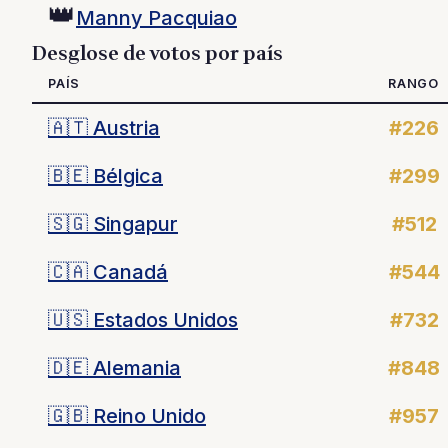
👑
Manny Pacquiao
Desglose de votos por país
PAÍS
RANGO
🇦🇹
Austria
#226
🇧🇪
Bélgica
#299
🇸🇬
Singapur
#512
🇨🇦
Canadá
#544
🇺🇸
Estados Unidos
#732
🇩🇪
Alemania
#848
🇬🇧
Reino Unido
#957