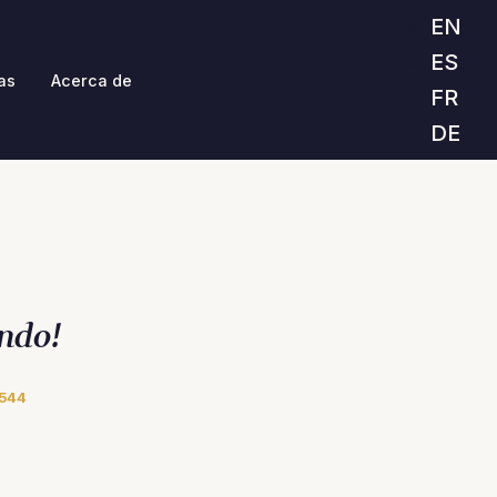
EN
ES
as
Acerca de
FR
DE
ndo!
544