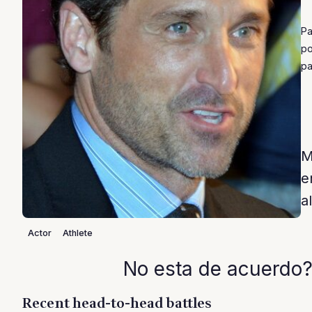
Pa
po
pa
M
e
a
Actor
Athlete
No esta de acuerdo?
Recent head-to-head battles