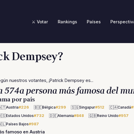
⚔️ Votar
Rankings
Países
Perspectiv
ick Dempsey?
gún nuestros votantes, ¡Patrick Dempsey es...
a 574a persona más famosa del mu
ama por país
🇹
🇧🇪
🇸🇬
🇨🇦
Austria
#226
Bélgica
#299
Singapur
#512
Canadá
#
🇸
🇩🇪
🇬🇧
Estados Unidos
#732
Alemania
#848
Reino Unido
#957
🇱
Países Bajos
#987
s famoso en Austria