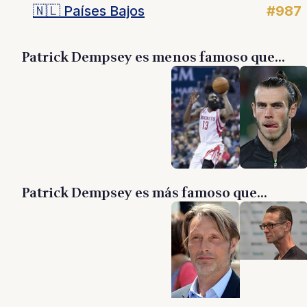
🇳🇱
Países Bajos
#987
Patrick Dempsey es menos famoso que...
Patrick Dempsey es más famoso que...