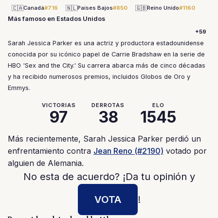
🇨🇦
🇳🇱
🇬🇧
Canadá
#716
Países Bajos
#850
Reino Unido
#1160
Más famoso en Estados Unidos
+59
Sarah Jessica Parker es una actriz y productora estadounidense
conocida por su icónico papel de Carrie Bradshaw en la serie de
HBO 'Sex and the City.' Su carrera abarca más de cinco décadas
y ha recibido numerosos premios, incluidos Globos de Oro y
Emmys.
VICTORIAS
DERROTAS
ELO
97
38
1545
Más recientemente, Sarah Jessica Parker perdió un
enfrentamiento contra
Jean Reno (#2190)
votado por
alguien de Alemania.
No esta de acuerdo? ¡Da tu opinión y
VOTA
!