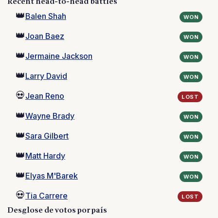
Recent head-to-head battles
👑
Balen Shah
WON
👑
Joan Baez
WON
👑
Jermaine Jackson
WON
👑
Larry David
WON
💀
Jean Reno
LOST
👑
Wayne Brady
WON
👑
Sara Gilbert
WON
👑
Matt Hardy
WON
👑
Elyas M'Barek
WON
💀
Tia Carrere
LOST
Desglose de votos por país