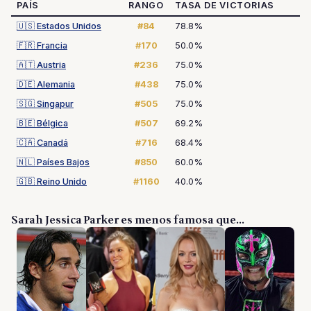
PAÍS
RANGO
TASA DE VICTORIAS
🇺🇸
Estados Unidos
#84
78.8%
🇫🇷
Francia
#170
50.0%
🇦🇹
Austria
#236
75.0%
🇩🇪
Alemania
#438
75.0%
🇸🇬
Singapur
#505
75.0%
🇧🇪
Bélgica
#507
69.2%
🇨🇦
Canadá
#716
68.4%
🇳🇱
Países Bajos
#850
60.0%
🇬🇧
Reino Unido
#1160
40.0%
Sarah Jessica Parker es menos famosa que...