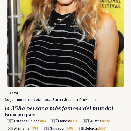
Actor
Según nuestros votantes, ¡Sarah Jessica Parker es...
la 358a persona más famosa del mundo!
Fama por país
🇺🇸
🇫🇷
🇦🇹
Estados Unidos
#84
Francia
#170
Austria
#236
🇩🇪
🇸🇬
🇧🇪
Alemania
#438
Singapur
#505
Bélgica
#507