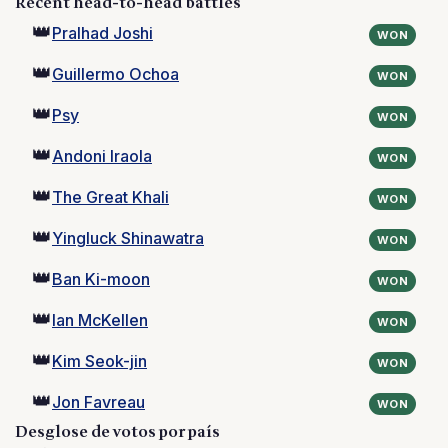
Recent head-to-head battles
👑
Pralhad Joshi
WON
👑
Guillermo Ochoa
WON
👑
Psy
WON
👑
Andoni Iraola
WON
👑
The Great Khali
WON
👑
Yingluck Shinawatra
WON
👑
Ban Ki-moon
WON
👑
Ian McKellen
WON
👑
Kim Seok-jin
WON
👑
Jon Favreau
WON
Desglose de votos por país