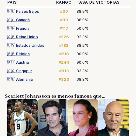
PAÍS
RANGO
TASA DE VICTORIAS
🇳🇱
Países Bajos
#30
88.9%
🇨🇦
Canadá
#38
88.9%
🇫🇷
Francia
#117
50.0%
🇬🇧
Reino Unido
#126
92.3%
🇺🇸
Estados Unidos
#182
88.2%
🇧🇪
Bélgica
#218
90.9%
🇦🇹
Austria
#244
90.0%
🇸🇬
Singapur
#313
83.3%
🇩🇪
Alemania
#323
68.8%
Scarlett Johansson es menos famosa que...