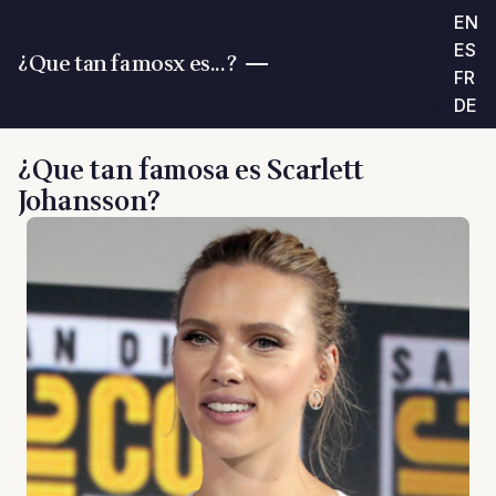
EN
ES
¿Que tan famosx es...?
FR
DE
¿Que tan famosa es Scarlett
Johansson?