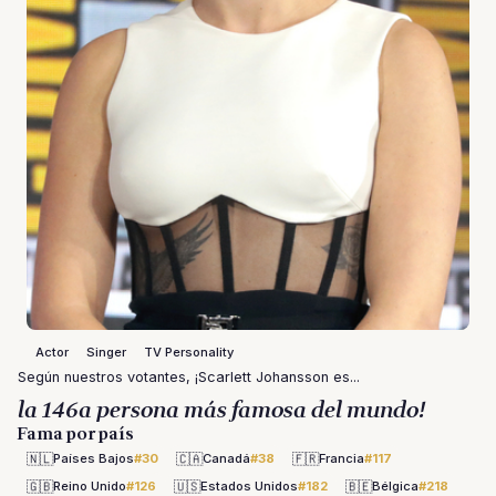
Actor
Singer
TV Personality
Según nuestros votantes, ¡Scarlett Johansson es...
la 146a persona más famosa del mundo!
Fama por país
🇳🇱
🇨🇦
🇫🇷
Países Bajos
#30
Canadá
#38
Francia
#117
🇬🇧
🇺🇸
🇧🇪
Reino Unido
#126
Estados Unidos
#182
Bélgica
#218