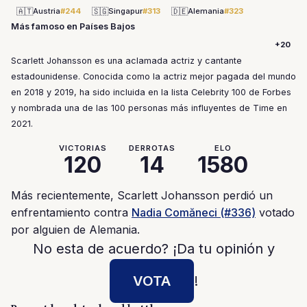
🇦🇹
🇸🇬
🇩🇪
Austria
#244
Singapur
#313
Alemania
#323
Más famoso en Países Bajos
+20
Scarlett Johansson es una aclamada actriz y cantante
estadounidense. Conocida como la actriz mejor pagada del mundo
en 2018 y 2019, ha sido incluida en la lista Celebrity 100 de Forbes
y nombrada una de las 100 personas más influyentes de Time en
2021.
VICTORIAS
DERROTAS
ELO
120
14
1580
Más recientemente, Scarlett Johansson perdió un
enfrentamiento contra
Nadia Comăneci (#336)
votado
por alguien de Alemania.
No esta de acuerdo? ¡Da tu opinión y
VOTA
!