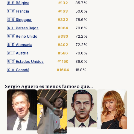
🇧🇪
Bélgica
#132
85.7%
🇫🇷
Francia
#163
50.0%
🇸🇬
Singapur
#332
78.6%
🇳🇱
Países Bajos
#364
78.6%
🇬🇧
Reino Unido
#380
72.2%
🇩🇪
Alemania
#402
72.2%
🇦🇹
Austria
#586
70.0%
🇺🇸
Estados Unidos
#1150
36.0%
🇨🇦
Canadá
#1604
18.8%
Sergio Agüero es menos famoso que...