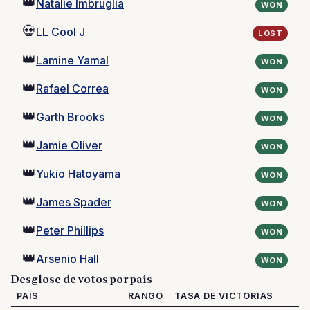
👑
Natalie Imbruglia
WON
💀
LL Cool J
LOST
👑
Lamine Yamal
WON
👑
Rafael Correa
WON
👑
Garth Brooks
WON
👑
Jamie Oliver
WON
👑
Yukio Hatoyama
WON
👑
James Spader
WON
👑
Peter Phillips
WON
👑
Arsenio Hall
WON
Desglose de votos por país
PAÍS
RANGO
TASA DE VICTORIAS