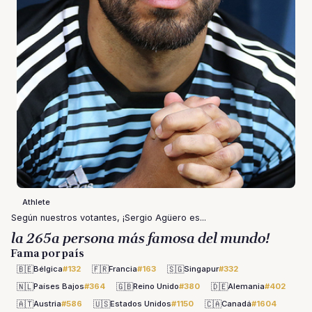
Athlete
Según nuestros votantes, ¡Sergio Agüero es...
la 265a persona más famosa del mundo!
Fama por país
🇧🇪
🇫🇷
🇸🇬
Bélgica
#132
Francia
#163
Singapur
#332
🇳🇱
🇬🇧
🇩🇪
Países Bajos
#364
Reino Unido
#380
Alemania
#402
🇦🇹
🇺🇸
🇨🇦
Austria
#586
Estados Unidos
#1150
Canadá
#1604