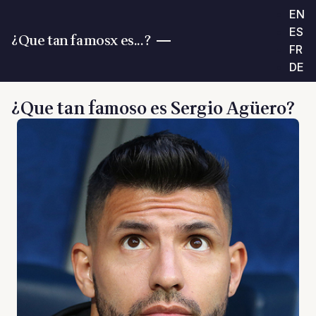
EN
ES
¿Que tan famosx es...?
FR
DE
¿Que tan famoso es Sergio Agüero?