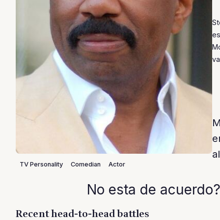
St
es
Mo
va
M
e
a
TV Personality
Comedian
Actor
No esta de acuerdo?
Recent head-to-head battles