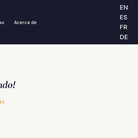
EN
ES
as
Acerca de
FR
DE
ndo!
43