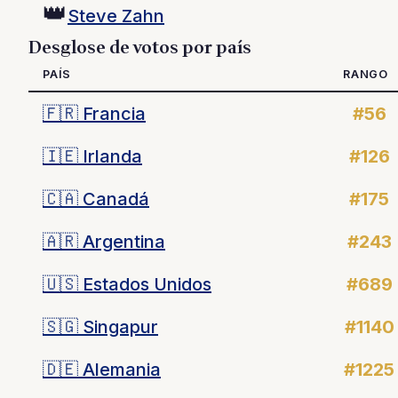
👑
Steve Zahn
Desglose de votos por país
PAÍS
RANGO
🇫🇷
Francia
#56
🇮🇪
Irlanda
#126
🇨🇦
Canadá
#175
🇦🇷
Argentina
#243
🇺🇸
Estados Unidos
#689
🇸🇬
Singapur
#1140
🇩🇪
Alemania
#1225