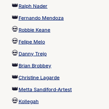
👑
Ralph Nader
👑
Fernando Mendoza
💀
Robbie Keane
💀
Felipe Melo
💀
Danny Trejo
👑
Brian Brobbey
👑
Christine Lagarde
👑
Metta Sandiford-Artest
💀
Kollegah