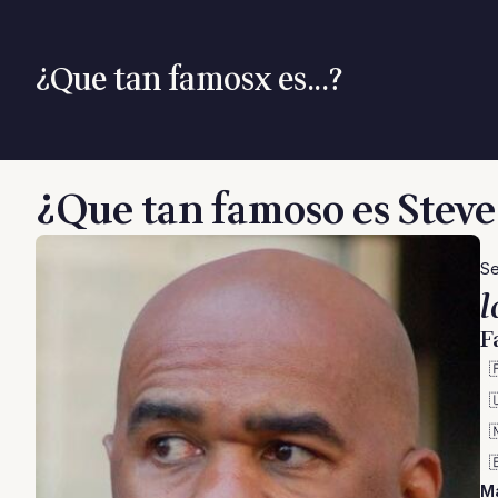
¿Que tan famosx es...?
¿Que tan famoso es Stev
Se
l
F




M