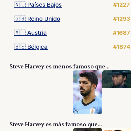
🇳🇱
Países Bajos
#1227
🇬🇧
Reino Unido
#1293
🇦🇹
Austria
#1687
🇧🇪
Bélgica
#1874
Steve Harvey es menos famoso que...
Steve Harvey es más famoso que...