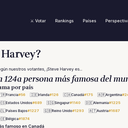
⚔️ Votar
Rankings
Países
Perspectiv
e Harvey?
gún nuestros votantes, ¡Steve Harvey es...
a 124a persona más famosa del mu
ama por país
🇷
🇮🇪
🇨🇦
🇦🇷
Francia
#56
Irlanda
#126
Canadá
#175
Argentina
#2
🇸
🇸🇬
🇩🇪
Estados Unidos
#689
Singapur
#1140
Alemania
#1225
🇱
🇬🇧
🇦🇹
Países Bajos
#1227
Reino Unido
#1293
Austria
#1687
🇪
Bélgica
#1874
ás famoso en Canadá