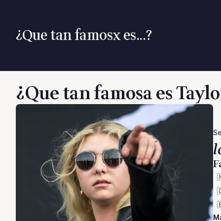
¿Que tan famosx es...?
¿Que tan famosa es Tay
Se
l
F



Má