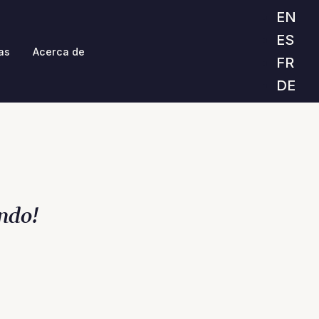
EN
ES
as
Acerca de
FR
DE
ndo!