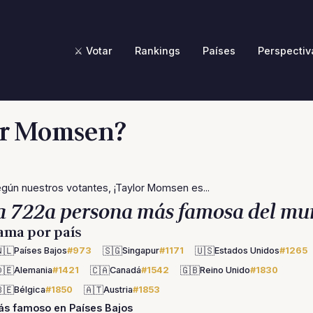
⚔️ Votar
Rankings
Países
Perspectiv
lor Momsen?
gún nuestros votantes, ¡Taylor Momsen es...
a 722a persona más famosa del mu
ama por país
🇱
🇸🇬
🇺🇸
Países Bajos
#973
Singapur
#1171
Estados Unidos
#1265
🇪
🇨🇦
🇬🇧
Alemania
#1421
Canadá
#1542
Reino Unido
#1830
🇪
🇦🇹
Bélgica
#1850
Austria
#1853
s famoso en Países Bajos