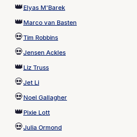
👑
Elyas M'Barek
👑
Marco van Basten
💀
Tim Robbins
💀
Jensen Ackles
👑
Liz Truss
💀
Jet Li
💀
Noel Gallagher
👑
Pixie Lott
💀
Julia Ormond