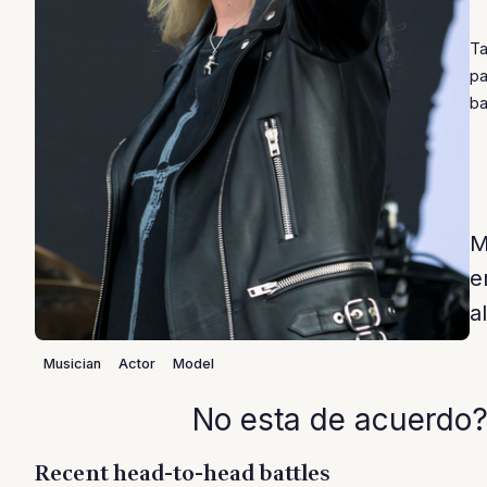
Ta
pa
ba
M
e
a
Musician
Actor
Model
No esta de acuerdo?
Recent head-to-head battles