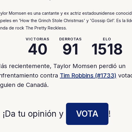
ylor Momsen es una cantante y ex actriz estadounidense conocid
peles en 'How the Grinch Stole Christmas' y 'Gossip Girl'. Es la líd
nda de rock The Pretty Reckless.
VICTORIAS
DERROTAS
ELO
40
91
1518
ás recientemente, Taylor Momsen perdió un
nfrentamiento contra
Tim Robbins (#1733)
vota
lguien de Canadá.
 ¡Da tu opinión y
VOTA
!