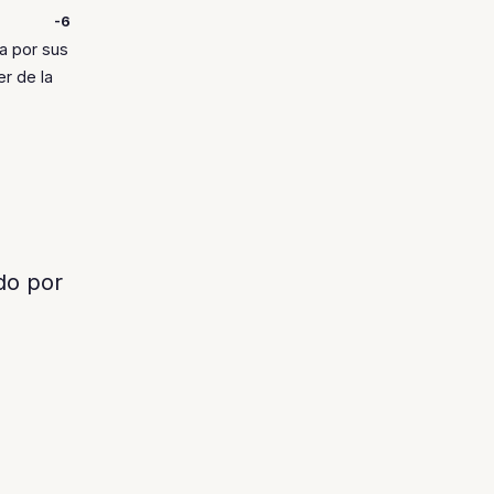
-6
a por sus
er de la
do por