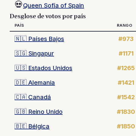
💀
Queen Sofía of Spain
Desglose de votos por país
PAÍS
RANGO
🇳🇱
Países Bajos
#973
🇸🇬
Singapur
#1171
🇺🇸
Estados Unidos
#1265
🇩🇪
Alemania
#1421
🇨🇦
Canadá
#1542
🇬🇧
Reino Unido
#1830
🇧🇪
Bélgica
#1850