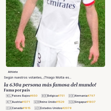
Athlete
Según nuestros votantes, ¡Thiago Motta es...
la 630a persona más famosa del mundo!
Fama por país
🇳🇱
🇧🇪
🇩🇪
Países Bajos
#650
Bélgica
#751
Alemania
#797
🇦🇹
🇬🇧
🇸🇬
Austria
#1371
Reino Unido
#1529
Singapur
#1807
🇨🇦
🇺🇸
Canadá
#1915
Estados Unidos
#2078