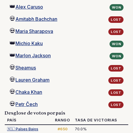
👑
Alex Caruso
WON
💀
Amitabh Bachchan
LOST
💀
Maria Sharapova
LOST
👑
Michio Kaku
WON
👑
Marlon Jackson
WON
💀
Sheamus
LOST
💀
Lauren Graham
LOST
💀
Chaka Khan
LOST
💀
Petr Čech
LOST
Desglose de votos por país
PAÍS
RANGO
TASA DE VICTORIAS
🇳🇱
Países Bajos
#650
70.0%