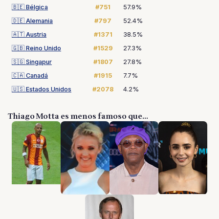
🇧🇪
Bélgica
#751
57.9%
🇩🇪
Alemania
#797
52.4%
🇦🇹
Austria
#1371
38.5%
🇬🇧
Reino Unido
#1529
27.3%
🇸🇬
Singapur
#1807
27.8%
🇨🇦
Canadá
#1915
7.7%
🇺🇸
Estados Unidos
#2078
4.2%
Thiago Motta es menos famoso que...