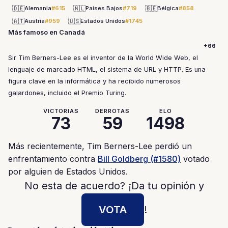
🇩🇪
🇳🇱
🇧🇪
Alemania
#615
Países Bajos
#719
Bélgica
#858
🇦🇹
🇺🇸
Austria
#959
Estados Unidos
#1745
Más famoso en Canadá
+66
Sir Tim Berners-Lee es el inventor de la World Wide Web, el
lenguaje de marcado HTML, el sistema de URL y HTTP. Es una
figura clave en la informática y ha recibido numerosos
galardones, incluido el Premio Turing.
VICTORIAS
DERROTAS
ELO
73
59
1498
Más recientemente, Tim Berners-Lee perdió un
enfrentamiento contra
Bill Goldberg (#1580)
votado
por alguien de Estados Unidos.
No esta de acuerdo? ¡Da tu opinión y
VOTA
!