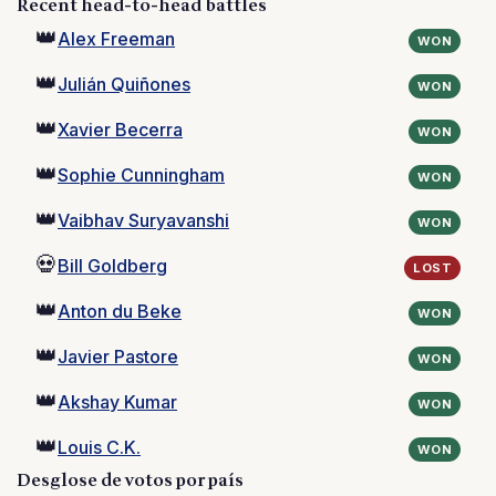
Recent head-to-head battles
👑
Alex Freeman
WON
👑
Julián Quiñones
WON
👑
Xavier Becerra
WON
👑
Sophie Cunningham
WON
👑
Vaibhav Suryavanshi
WON
💀
Bill Goldberg
LOST
👑
Anton du Beke
WON
👑
Javier Pastore
WON
👑
Akshay Kumar
WON
👑
Louis C.K.
WON
Desglose de votos por país