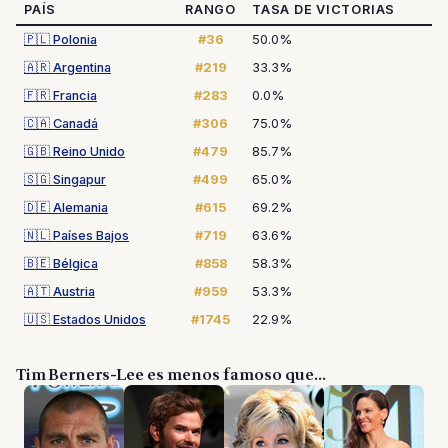
PAÍS
RANGO
TASA DE VICTORIAS
🇵🇱
Polonia
#36
50.0%
🇦🇷
Argentina
#219
33.3%
🇫🇷
Francia
#283
0.0%
🇨🇦
Canadá
#306
75.0%
🇬🇧
Reino Unido
#479
85.7%
🇸🇬
Singapur
#499
65.0%
🇩🇪
Alemania
#615
69.2%
🇳🇱
Países Bajos
#719
63.6%
🇧🇪
Bélgica
#858
58.3%
🇦🇹
Austria
#959
53.3%
🇺🇸
Estados Unidos
#1745
22.9%
Tim Berners-Lee es menos famoso que...