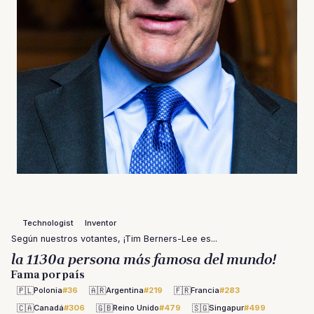
Technologist
Inventor
Según nuestros votantes, ¡Tim Berners-Lee es...
la 1130a persona más famosa del mundo!
Fama por país
🇵🇱
🇦🇷
🇫🇷
Polonia
#36
Argentina
#219
Francia
#283
🇨🇦
🇬🇧
🇸🇬
Canadá
#306
Reino Unido
#479
Singapur
#499