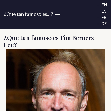
EN
ES
¿Que tan famosx es...?
FR
DE
¿Que tan famoso es Tim Berners-
Lee?