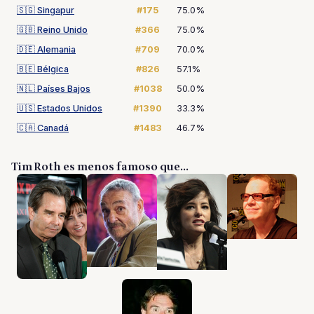
🇸🇬
Singapur
#175
75.0%
🇬🇧
Reino Unido
#366
75.0%
🇩🇪
Alemania
#709
70.0%
🇧🇪
Bélgica
#826
57.1%
🇳🇱
Países Bajos
#1038
50.0%
🇺🇸
Estados Unidos
#1390
33.3%
🇨🇦
Canadá
#1483
46.7%
Tim Roth es menos famoso que...