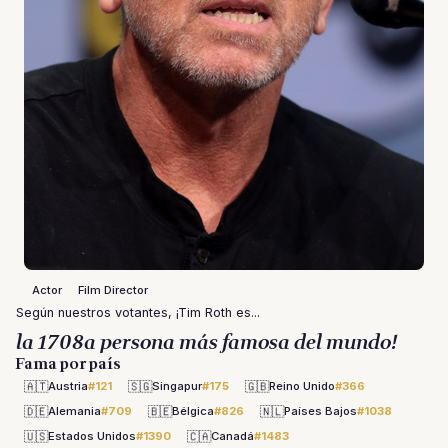
Actor
Film Director
Según nuestros votantes, ¡Tim Roth es...
la 1708a persona más famosa del mundo!
Fama por país
🇦🇹
🇸🇬
🇬🇧
Austria
#121
Singapur
#175
Reino Unido
#366
🇩🇪
🇧🇪
🇳🇱
Alemania
#709
Bélgica
#826
Países Bajos
#1038
🇺🇸
🇨🇦
Estados Unidos
#1390
Canadá
#1483