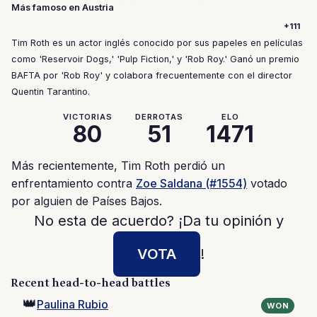
Más famoso en Austria
+111
Tim Roth es un actor inglés conocido por sus papeles en películas
como 'Reservoir Dogs,' 'Pulp Fiction,' y 'Rob Roy.' Ganó un premio
BAFTA por 'Rob Roy' y colabora frecuentemente con el director
Quentin Tarantino.
VICTORIAS
DERROTAS
ELO
80
51
1471
Más recientemente, Tim Roth perdió un
enfrentamiento contra
Zoe Saldana (#1554)
votado
por alguien de Países Bajos.
No esta de acuerdo? ¡Da tu opinión y
VOTA
!
Recent head-to-head battles
👑
Paulina Rubio
WON