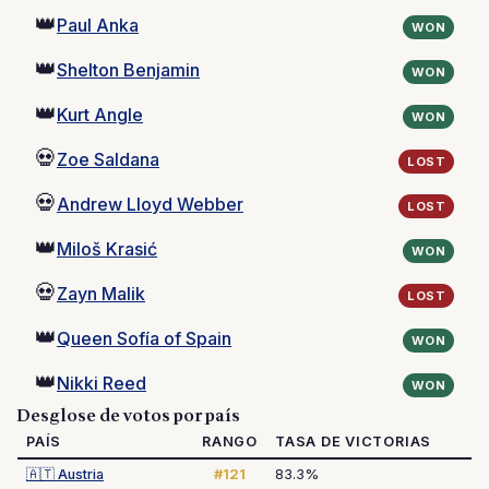
👑
Paul Anka
WON
👑
Shelton Benjamin
WON
👑
Kurt Angle
WON
💀
Zoe Saldana
LOST
💀
Andrew Lloyd Webber
LOST
👑
Miloš Krasić
WON
💀
Zayn Malik
LOST
👑
Queen Sofía of Spain
WON
👑
Nikki Reed
WON
Desglose de votos por país
PAÍS
RANGO
TASA DE VICTORIAS
🇦🇹
Austria
#121
83.3%