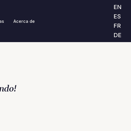
EN
ES
as
Acerca de
FR
DE
ndo!