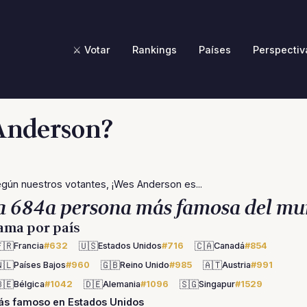
⚔️ Votar
Rankings
Países
Perspectiv
 Anderson?
gún nuestros votantes, ¡Wes Anderson es...
a 684a persona más famosa del mu
ama por país
🇷
🇺🇸
🇨🇦
Francia
#632
Estados Unidos
#716
Canadá
#854
🇱
🇬🇧
🇦🇹
Países Bajos
#960
Reino Unido
#985
Austria
#991
🇪
🇩🇪
🇸🇬
Bélgica
#1042
Alemania
#1096
Singapur
#1529
ás famoso en Estados Unidos