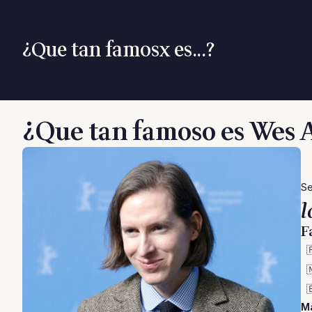
¿Que tan famosx es...?
¿Que tan famoso es Wes
Se
l
F



M