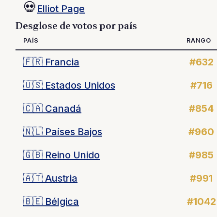
💀
Elliot Page
Desglose de votos por país
PAÍS
RANGO
🇫🇷
Francia
#632
🇺🇸
Estados Unidos
#716
🇨🇦
Canadá
#854
🇳🇱
Países Bajos
#960
🇬🇧
Reino Unido
#985
🇦🇹
Austria
#991
🇧🇪
Bélgica
#1042