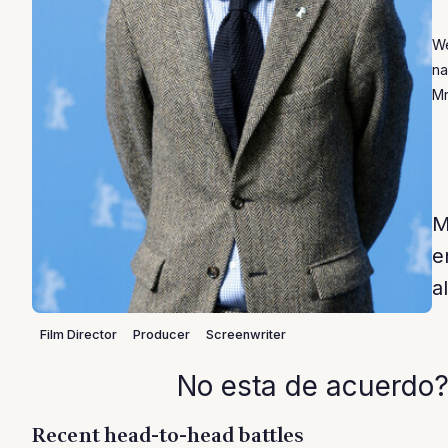
We
na
Mr
M
e
a
Film Director
Producer
Screenwriter
No esta de acuerdo?
Recent head-to-head battles