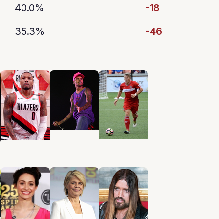
40.0%
-18
35.3%
-46