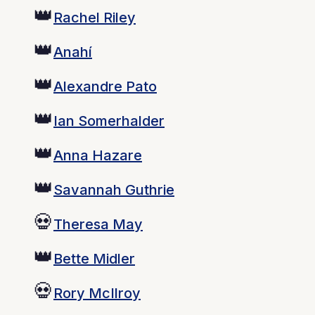
👑
Rachel Riley
👑
Anahí
👑
Alexandre Pato
👑
Ian Somerhalder
👑
Anna Hazare
👑
Savannah Guthrie
💀
Theresa May
👑
Bette Midler
💀
Rory McIlroy