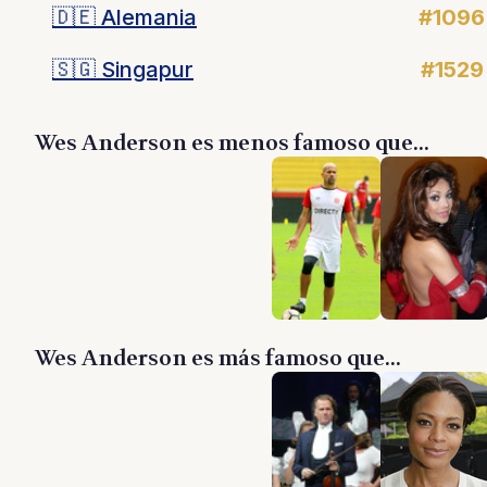
🇩🇪
Alemania
#1096
🇸🇬
Singapur
#1529
Wes Anderson es menos famoso que...
Wes Anderson es más famoso que...