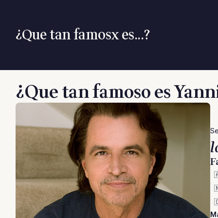
¿Que tan famosx es...?
¿Que tan famoso es Yann
Se
l
F



Má