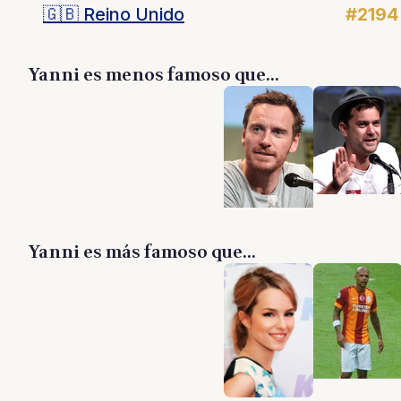
🇬🇧
Reino Unido
#2194
Yanni es menos famoso que...
Yanni es más famoso que...