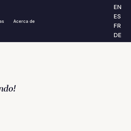
EN
ES
as
Acerca de
FR
DE
ndo!