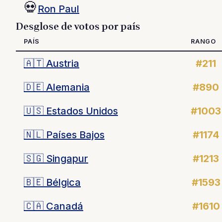
💀
Ron Paul
Desglose de votos por país
PAÍS
RANGO
🇦🇹
Austria
#211
🇩🇪
Alemania
#890
🇺🇸
Estados Unidos
#1003
🇳🇱
Países Bajos
#1174
🇸🇬
Singapur
#1213
🇧🇪
Bélgica
#1593
🇨🇦
Canadá
#1610