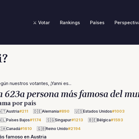
⚔️ Votar
Rankings
Países
Perspectiv
i?
gún nuestros votantes, ¡Yanni es...
a 623a persona más famosa del mu
ama por país
🇹
🇩🇪
🇺🇸
Austria
#211
Alemania
#890
Estados Unidos
#1003
🇱
🇸🇬
🇧🇪
Países Bajos
#1174
Singapur
#1213
Bélgica
#1593
🇦
🇬🇧
Canadá
#1610
Reino Unido
#2194
s famoso en Austria