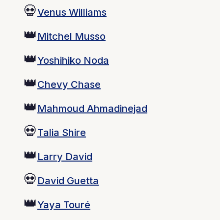
💀
Venus Williams
👑
Mitchel Musso
👑
Yoshihiko Noda
👑
Chevy Chase
👑
Mahmoud Ahmadinejad
💀
Talia Shire
👑
Larry David
💀
David Guetta
👑
Yaya Touré