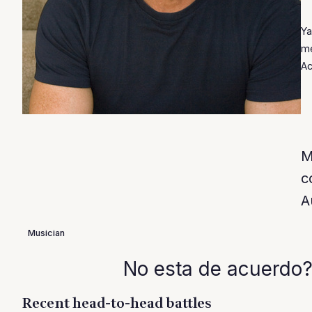
Ya
me
Ac
M
c
A
Musician
No esta de acuerdo?
Recent head-to-head battles