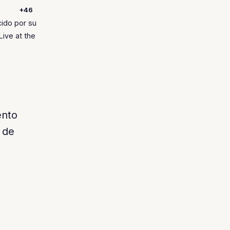
+46
cido por su
Live at the
ento
 de