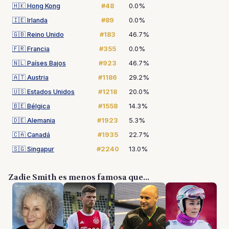
🇭🇰
Hong Kong
#48
0.0%
🇮🇪
Irlanda
#89
0.0%
🇬🇧
Reino Unido
#183
46.7%
🇫🇷
Francia
#355
0.0%
🇳🇱
Países Bajos
#923
46.7%
🇦🇹
Austria
#1186
29.2%
🇺🇸
Estados Unidos
#1218
20.0%
🇧🇪
Bélgica
#1558
14.3%
🇩🇪
Alemania
#1923
5.3%
🇨🇦
Canadá
#1935
22.7%
🇸🇬
Singapur
#2240
13.0%
Zadie Smith es menos famosa que...