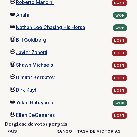
💀
Roberto Mancini
LOST
👑
Anahí
WON
👑
Nathan Lee Chasing His Horse
WON
💀
Bill Goldberg
LOST
💀
Javier Zanetti
LOST
💀
Shawn Michaels
LOST
💀
Dimitar Berbatov
LOST
💀
Dirk Kuyt
LOST
👑
Yukio Hatoyama
WON
💀
Ellen DeGeneres
LOST
Desglose de votos por país
PAÍS
RANGO
TASA DE VICTORIAS