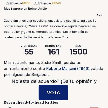
🇨🇦
🇸🇬
Canadá
#1935
Singapur
#2240
Más famoso en Reino Unido
+73
Zadie Smith es una novelista, ensayista y cuentista inglesa. Su
primera novela, 'White Teeth', se convirtió rápidamente en un
best-seller y ganó numerosos premios. Smith también es
profesora en la Universidad de Nueva York.
VICTORIAS
DERROTAS
ELO
55
161
1500
Más recientemente, Zadie Smith perdió un
enfrentamiento contra
Roberto Mancini (#946)
votado
por alguien de Singapur.
No esta de acuerdo? ¡Da tu opinión y
VOTA
!
Recent head-to-head battles