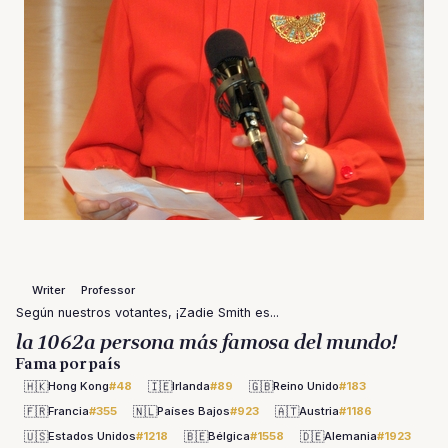
Writer
Professor
Según nuestros votantes, ¡Zadie Smith es...
la 1062a persona más famosa del mundo!
Fama por país
🇭🇰
🇮🇪
🇬🇧
Hong Kong
#48
Irlanda
#89
Reino Unido
#183
🇫🇷
🇳🇱
🇦🇹
Francia
#355
Países Bajos
#923
Austria
#1186
🇺🇸
🇧🇪
🇩🇪
Estados Unidos
#1218
Bélgica
#1558
Alemania
#1923