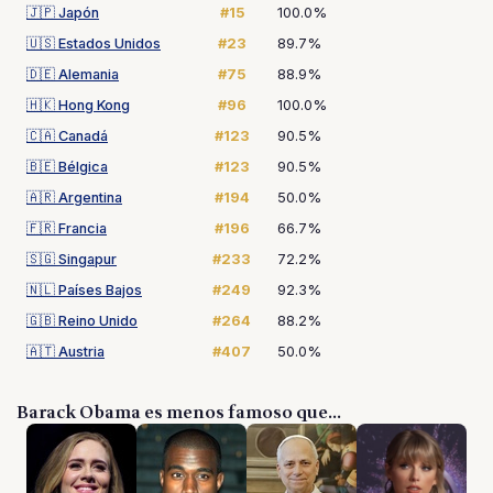
🇯🇵
Japón
#15
100.0%
🇺🇸
Estados Unidos
#23
89.7%
🇩🇪
Alemania
#75
88.9%
🇭🇰
Hong Kong
#96
100.0%
🇨🇦
Canadá
#123
90.5%
🇧🇪
Bélgica
#123
90.5%
🇦🇷
Argentina
#194
50.0%
🇫🇷
Francia
#196
66.7%
🇸🇬
Singapur
#233
72.2%
🇳🇱
Países Bajos
#249
92.3%
🇬🇧
Reino Unido
#264
88.2%
🇦🇹
Austria
#407
50.0%
Barack Obama es menos famoso que...