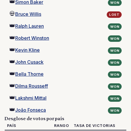
👑
Simon Baker
WON
💀
Bruce Willis
LOST
👑
Ralph Lauren
WON
👑
Robert Winston
WON
👑
Kevin Kline
WON
👑
John Cusack
WON
👑
Bella Thorne
WON
👑
Dilma Rousseff
WON
👑
Lakshmi Mittal
WON
👑
João Fonseca
WON
Desglose de votos por país
PAÍS
RANGO
TASA DE VICTORIAS