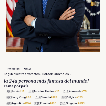
Politician
Writer
Según nuestros votantes, ¡Barack Obama es...
la 24a persona más famosa del mundo!
Fama por país
🇯🇵
🇺🇸
🇩🇪
Japón
#15
Estados Unidos
#23
Alemania
#75
🇭🇰
🇨🇦
🇧🇪
Hong Kong
#96
Canadá
#123
Bélgica
#123
🇦🇷
🇫🇷
🇸🇬
Argentina
#194
Francia
#196
Singapur
#233