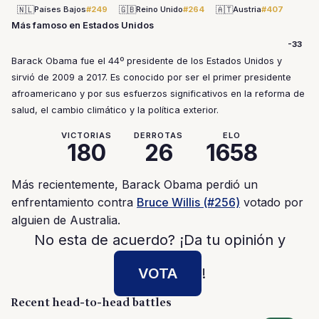
🇳🇱
🇬🇧
🇦🇹
Países Bajos
#249
Reino Unido
#264
Austria
#407
Más famoso en Estados Unidos
-33
Barack Obama fue el 44º presidente de los Estados Unidos y
sirvió de 2009 a 2017. Es conocido por ser el primer presidente
afroamericano y por sus esfuerzos significativos en la reforma de
salud, el cambio climático y la política exterior.
VICTORIAS
DERROTAS
ELO
180
26
1658
Más recientemente, Barack Obama perdió un
enfrentamiento contra
Bruce Willis (#256)
votado por
alguien de Australia.
No esta de acuerdo? ¡Da tu opinión y
VOTA
!
Recent head-to-head battles