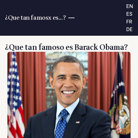
EN
ES
¿Que tan famosx es...?
FR
DE
¿Que tan famoso es Barack Obama?