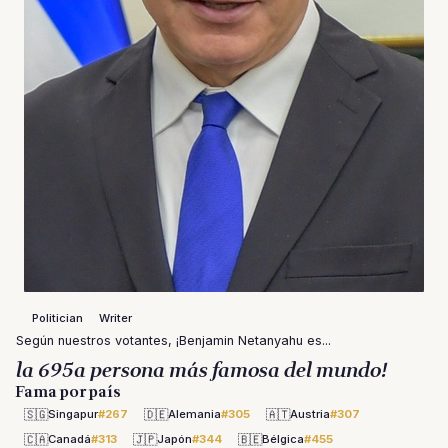
Politician
Writer
Según nuestros votantes, ¡Benjamin Netanyahu es...
la 695a persona más famosa del mundo!
Fama por país
🇸🇬
🇩🇪
🇦🇹
Singapur
#267
Alemania
#305
Austria
#307
🇨🇦
🇯🇵
🇧🇪
Canadá
#313
Japón
#344
Bélgica
#455