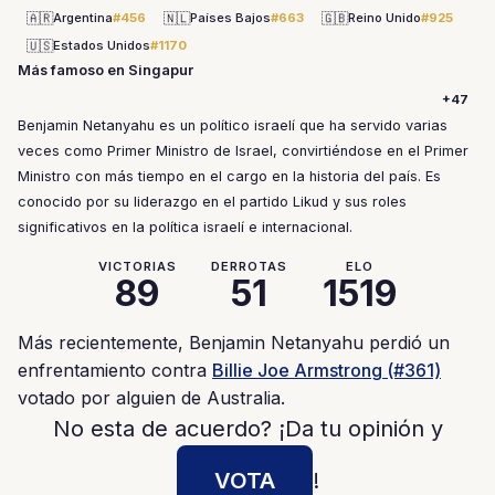
🇦🇷
🇳🇱
🇬🇧
Argentina
#456
Países Bajos
#663
Reino Unido
#925
🇺🇸
Estados Unidos
#1170
Más famoso en Singapur
+47
Benjamin Netanyahu es un político israelí que ha servido varias
veces como Primer Ministro de Israel, convirtiéndose en el Primer
Ministro con más tiempo en el cargo en la historia del país. Es
conocido por su liderazgo en el partido Likud y sus roles
significativos en la política israelí e internacional.
VICTORIAS
DERROTAS
ELO
89
51
1519
Más recientemente, Benjamin Netanyahu perdió un
enfrentamiento contra
Billie Joe Armstrong (#361)
votado por alguien de Australia.
No esta de acuerdo? ¡Da tu opinión y
VOTA
!