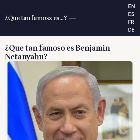
EN
ES
¿Que tan famosx es...?
FR
DE
¿Que tan famoso es Benjamin
Netanyahu?