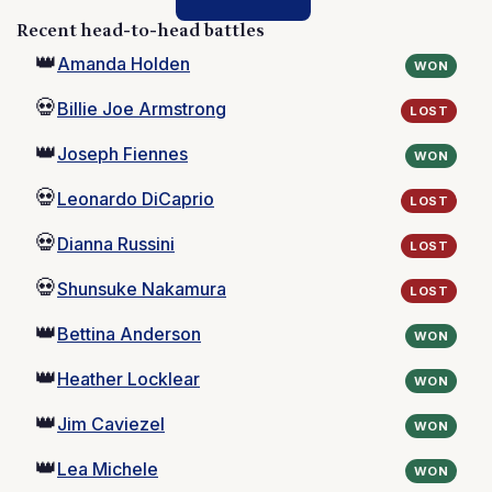
Recent head-to-head battles
👑
Amanda Holden
WON
💀
Billie Joe Armstrong
LOST
👑
Joseph Fiennes
WON
💀
Leonardo DiCaprio
LOST
💀
Dianna Russini
LOST
💀
Shunsuke Nakamura
LOST
👑
Bettina Anderson
WON
👑
Heather Locklear
WON
👑
Jim Caviezel
WON
👑
Lea Michele
WON