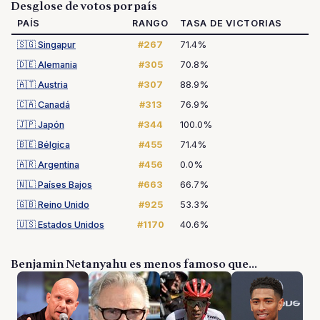
Desglose de votos por país
PAÍS
RANGO
TASA DE VICTORIAS
🇸🇬
Singapur
#267
71.4%
🇩🇪
Alemania
#305
70.8%
🇦🇹
Austria
#307
88.9%
🇨🇦
Canadá
#313
76.9%
🇯🇵
Japón
#344
100.0%
🇧🇪
Bélgica
#455
71.4%
🇦🇷
Argentina
#456
0.0%
🇳🇱
Países Bajos
#663
66.7%
🇬🇧
Reino Unido
#925
53.3%
🇺🇸
Estados Unidos
#1170
40.6%
Benjamin Netanyahu es menos famoso que...