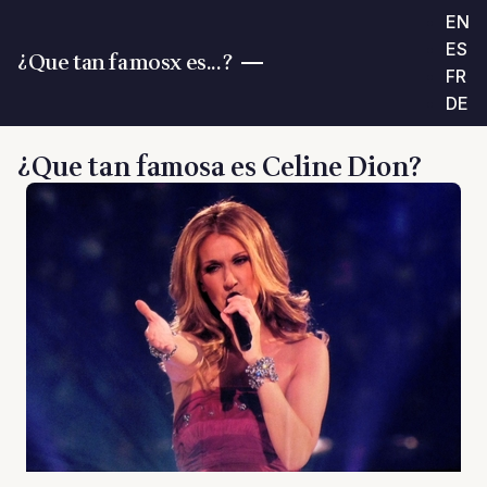
EN
ES
¿Que tan famosx es...?
FR
DE
¿Que tan famosa es Celine Dion?