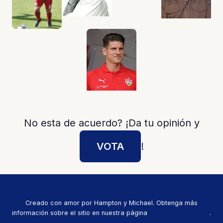
No esta de acuerdo? ¡Da tu opinión y
VOTA
!
Creado con amor por Hampton y Michael. Obtenga más
información sobre el sitio en nuestra página
Acerca de nosotros
.
🕊️ In Memoriam