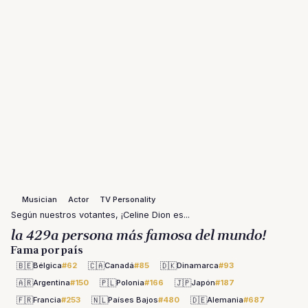
Musician
Actor
TV Personality
Según nuestros votantes, ¡Celine Dion es...
la 429a persona más famosa del mundo!
Fama por país
🇧🇪
🇨🇦
🇩🇰
Bélgica
#62
Canadá
#85
Dinamarca
#93
🇦🇷
🇵🇱
🇯🇵
Argentina
#150
Polonia
#166
Japón
#187
🇫🇷
🇳🇱
🇩🇪
Francia
#253
Países Bajos
#480
Alemania
#687