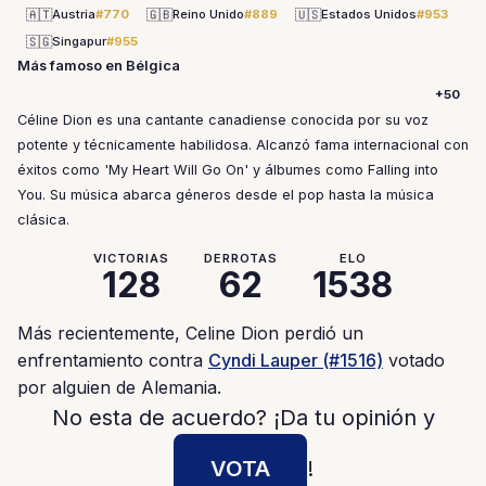
🇦🇹
🇬🇧
🇺🇸
Austria
#770
Reino Unido
#889
Estados Unidos
#953
🇸🇬
Singapur
#955
Más famoso en Bélgica
+50
Céline Dion es una cantante canadiense conocida por su voz
potente y técnicamente habilidosa. Alcanzó fama internacional con
éxitos como 'My Heart Will Go On' y álbumes como Falling into
You. Su música abarca géneros desde el pop hasta la música
clásica.
VICTORIAS
DERROTAS
ELO
128
62
1538
Más recientemente, Celine Dion perdió un
enfrentamiento contra
Cyndi Lauper (#1516)
votado
por alguien de Alemania.
No esta de acuerdo? ¡Da tu opinión y
VOTA
!