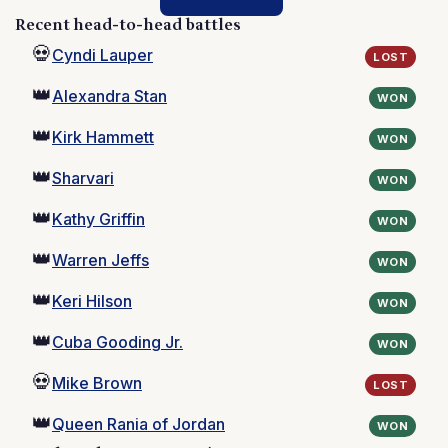
Recent head-to-head battles
💀
Cyndi Lauper
LOST
👑
Alexandra Stan
WON
👑
Kirk Hammett
WON
👑
Sharvari
WON
👑
Kathy Griffin
WON
👑
Warren Jeffs
WON
👑
Keri Hilson
WON
👑
Cuba Gooding Jr.
WON
💀
Mike Brown
LOST
👑
Queen Rania of Jordan
WON