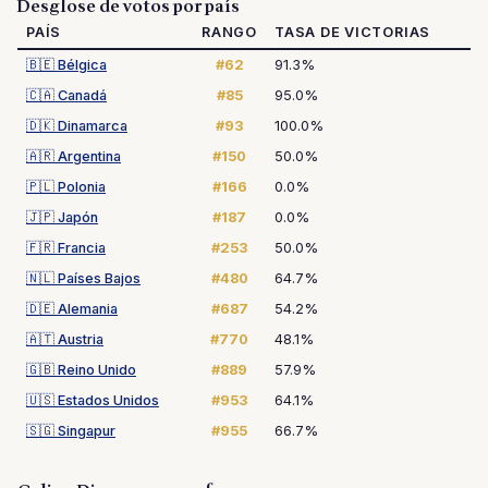
Desglose de votos por país
PAÍS
RANGO
TASA DE VICTORIAS
🇧🇪
Bélgica
#62
91.3%
🇨🇦
Canadá
#85
95.0%
🇩🇰
Dinamarca
#93
100.0%
🇦🇷
Argentina
#150
50.0%
🇵🇱
Polonia
#166
0.0%
🇯🇵
Japón
#187
0.0%
🇫🇷
Francia
#253
50.0%
🇳🇱
Países Bajos
#480
64.7%
🇩🇪
Alemania
#687
54.2%
🇦🇹
Austria
#770
48.1%
🇬🇧
Reino Unido
#889
57.9%
🇺🇸
Estados Unidos
#953
64.1%
🇸🇬
Singapur
#955
66.7%