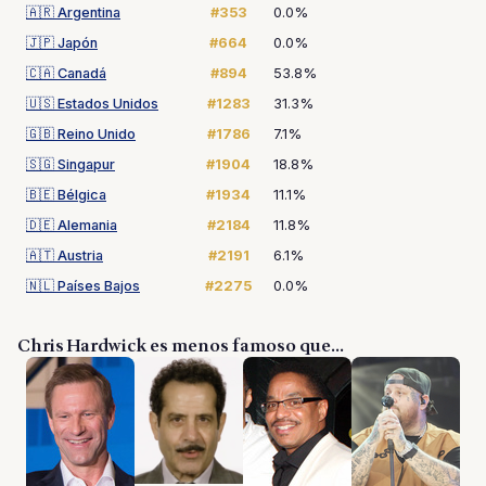
🇦🇷
Argentina
#353
0.0%
🇯🇵
Japón
#664
0.0%
🇨🇦
Canadá
#894
53.8%
🇺🇸
Estados Unidos
#1283
31.3%
🇬🇧
Reino Unido
#1786
7.1%
🇸🇬
Singapur
#1904
18.8%
🇧🇪
Bélgica
#1934
11.1%
🇩🇪
Alemania
#2184
11.8%
🇦🇹
Austria
#2191
6.1%
🇳🇱
Países Bajos
#2275
0.0%
Chris Hardwick es menos famoso que...