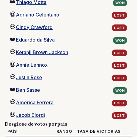
👑
Thiago Motta
WON
💀
Adriano Celentano
LOST
💀
Cindy Crawford
LOST
👑
Eduardo da Silva
WON
💀
Ketanji Brown Jackson
LOST
💀
Annie Lennox
LOST
💀
Justin Rose
LOST
👑
Ben Sasse
WON
💀
America Ferrera
LOST
💀
Jacob Elordi
LOST
Desglose de votos por país
PAÍS
RANGO
TASA DE VICTORIAS