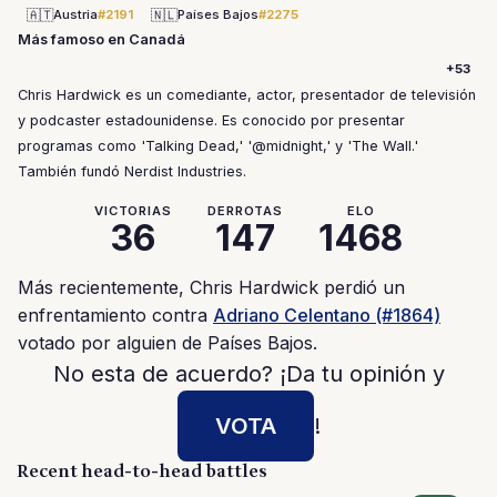
🇦🇹
🇳🇱
Austria
#2191
Países Bajos
#2275
Más famoso en Canadá
+53
Chris Hardwick es un comediante, actor, presentador de televisión
y podcaster estadounidense. Es conocido por presentar
programas como 'Talking Dead,' '@midnight,' y 'The Wall.'
También fundó Nerdist Industries.
VICTORIAS
DERROTAS
ELO
36
147
1468
Más recientemente, Chris Hardwick perdió un
enfrentamiento contra
Adriano Celentano (#1864)
votado por alguien de Países Bajos.
No esta de acuerdo? ¡Da tu opinión y
VOTA
!
Recent head-to-head battles