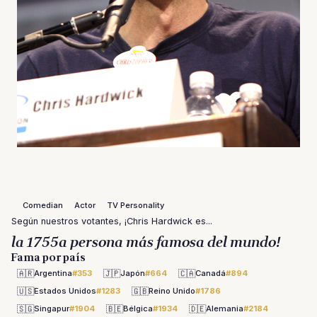
Comedian
Actor
TV Personality
Según nuestros votantes, ¡Chris Hardwick es...
la 1755a persona más famosa del mundo!
Fama por país
🇦🇷
🇯🇵
🇨🇦
Argentina
#353
Japón
#664
Canadá
#894
🇺🇸
🇬🇧
Estados Unidos
#1283
Reino Unido
#1786
🇸🇬
🇧🇪
🇩🇪
Singapur
#1904
Bélgica
#1934
Alemania
#2184