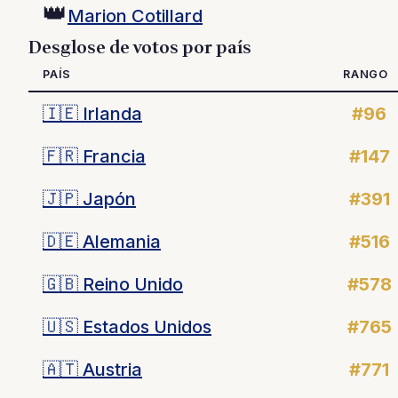
👑
Marion Cotillard
Desglose de votos por país
PAÍS
RANGO
🇮🇪
Irlanda
#96
🇫🇷
Francia
#147
🇯🇵
Japón
#391
🇩🇪
Alemania
#516
🇬🇧
Reino Unido
#578
🇺🇸
Estados Unidos
#765
🇦🇹
Austria
#771