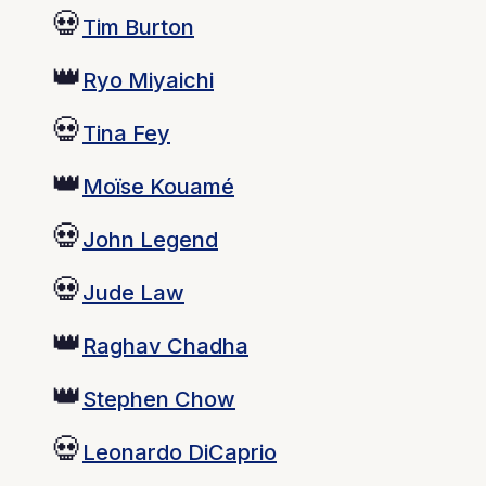
💀
Tim Burton
👑
Ryo Miyaichi
💀
Tina Fey
👑
Moïse Kouamé
💀
John Legend
💀
Jude Law
👑
Raghav Chadha
👑
Stephen Chow
💀
Leonardo DiCaprio