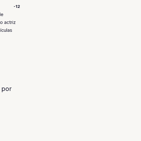
-12
de
 actriz
ículas
 por