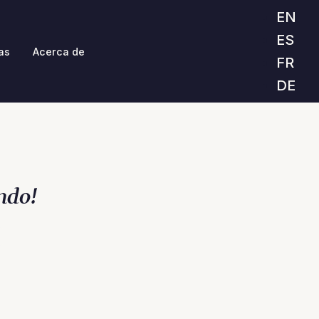
EN
ES
as
Acerca de
FR
DE
ndo!
6