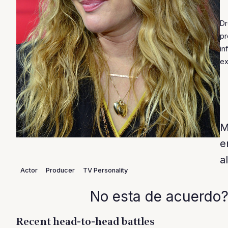
Dr
pr
in
ex
M
e
a
Actor
Producer
TV Personality
No esta de acuerdo?
Recent head-to-head battles