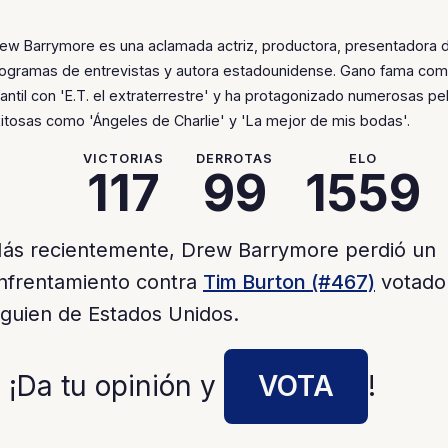
ew Barrymore es una aclamada actriz, productora, presentadora 
ogramas de entrevistas y autora estadounidense. Gano fama como
fantil con 'E.T. el extraterrestre' y ha protagonizado numerosas pel
itosas como 'Ángeles de Charlie' y 'La mejor de mis bodas'.
VICTORIAS
DERROTAS
ELO
117
99
1559
ás recientemente, Drew Barrymore perdió un
nfrentamiento contra
Tim Burton (#467)
votado
lguien de Estados Unidos.
 ¡Da tu opinión y
VOTA
!