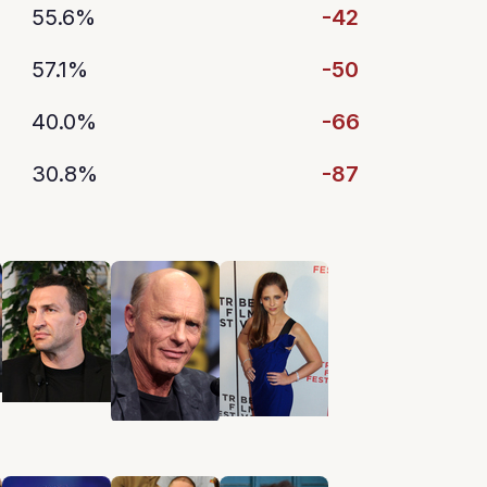
55.6%
-42
57.1%
-50
40.0%
-66
30.8%
-87