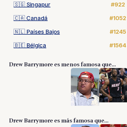
🇸🇬
Singapur
#922
🇨🇦
Canadá
#1052
🇳🇱
Países Bajos
#1245
🇧🇪
Bélgica
#1564
Drew Barrymore es menos famosa que...
Drew Barrymore es más famosa que...