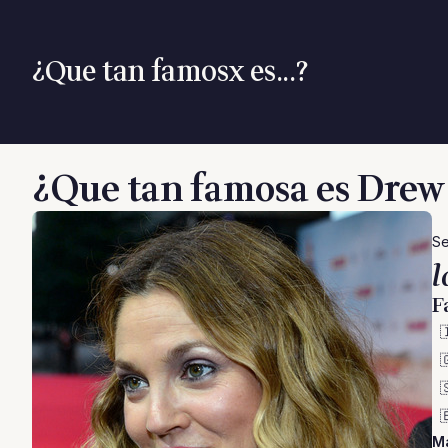
¿Que tan famosx es...?
¿Que tan famosa es Dre
Se
l
F




M