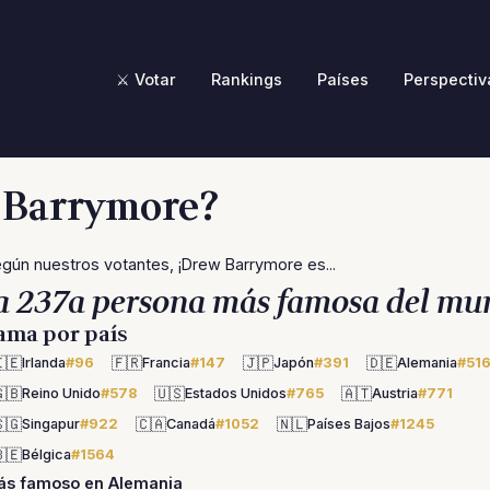
⚔️ Votar
Rankings
Países
Perspectiv
w Barrymore?
gún nuestros votantes, ¡Drew Barrymore es...
a 237a persona más famosa del mu
ama por país
🇪
🇫🇷
🇯🇵
🇩🇪
Irlanda
#96
Francia
#147
Japón
#391
Alemania
#51
🇧
🇺🇸
🇦🇹
Reino Unido
#578
Estados Unidos
#765
Austria
#771
🇬
🇨🇦
🇳🇱
Singapur
#922
Canadá
#1052
Países Bajos
#1245
🇪
Bélgica
#1564
ás famoso en Alemania