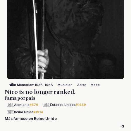
🕊️
In Memoriam
1938–1988
Musician
Actor
Model
Nico is no longer ranked.
Fama por país
🇩🇪
🇺🇸
Alemania
#579
Estados Unidos
#1639
🇬🇧
Reino Unido
#1914
Más famoso en Reino Unido
-3