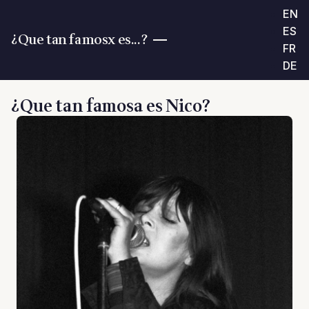
EN
ES
¿Que tan famosx es...?
FR
DE
¿Que tan famosa es Nico?