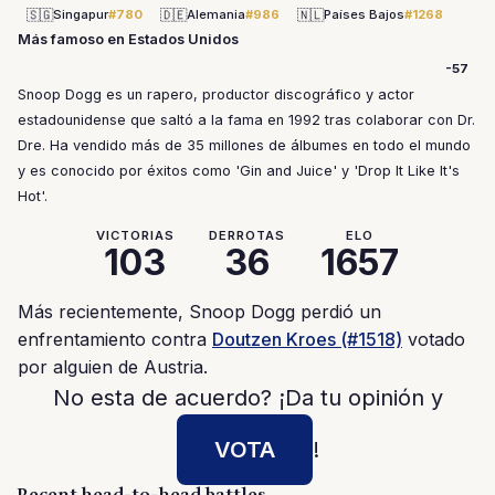
🇸🇬
🇩🇪
🇳🇱
Singapur
#780
Alemania
#986
Países Bajos
#1268
Más famoso en Estados Unidos
-57
Snoop Dogg es un rapero, productor discográfico y actor
estadounidense que saltó a la fama en 1992 tras colaborar con Dr.
Dre. Ha vendido más de 35 millones de álbumes en todo el mundo
y es conocido por éxitos como 'Gin and Juice' y 'Drop It Like It's
Hot'.
VICTORIAS
DERROTAS
ELO
103
36
1657
Más recientemente, Snoop Dogg perdió un
enfrentamiento contra
Doutzen Kroes (#1518)
votado
por alguien de Austria.
No esta de acuerdo? ¡Da tu opinión y
VOTA
!