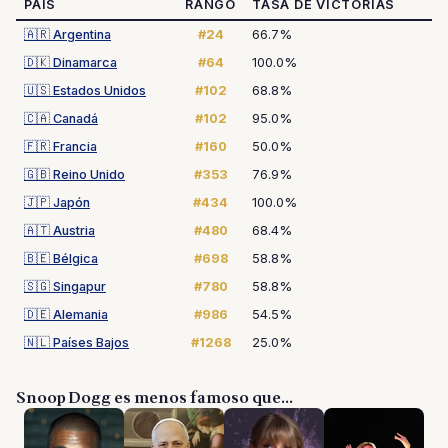
PAÍS
RANGO
TASA DE VICTORIAS
🇦🇷
Argentina
#24
66.7%
🇩🇰
Dinamarca
#64
100.0%
🇺🇸
Estados Unidos
#102
68.8%
🇨🇦
Canadá
#102
95.0%
🇫🇷
Francia
#160
50.0%
🇬🇧
Reino Unido
#353
76.9%
🇯🇵
Japón
#434
100.0%
🇦🇹
Austria
#480
68.4%
🇧🇪
Bélgica
#698
58.8%
🇸🇬
Singapur
#780
58.8%
🇩🇪
Alemania
#986
54.5%
🇳🇱
Países Bajos
#1268
25.0%
Snoop Dogg es menos famoso que...