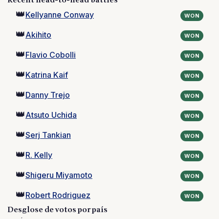
Recent head-to-head battles
👑
Kellyanne Conway
WON
👑
Akihito
WON
👑
Flavio Cobolli
WON
👑
Katrina Kaif
WON
👑
Danny Trejo
WON
👑
Atsuto Uchida
WON
👑
Serj Tankian
WON
👑
R. Kelly
WON
👑
Shigeru Miyamoto
WON
👑
Robert Rodriguez
WON
Desglose de votos por país