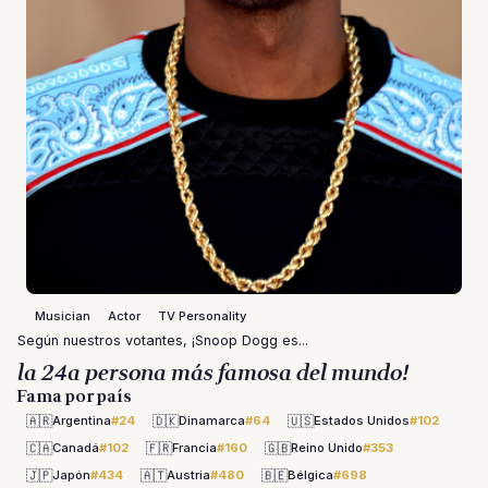
Musician
Actor
TV Personality
Según nuestros votantes, ¡Snoop Dogg es...
la 24a persona más famosa del mundo!
Fama por país
🇦🇷
🇩🇰
🇺🇸
Argentina
#24
Dinamarca
#64
Estados Unidos
#102
🇨🇦
🇫🇷
🇬🇧
Canadá
#102
Francia
#160
Reino Unido
#353
🇯🇵
🇦🇹
🇧🇪
Japón
#434
Austria
#480
Bélgica
#698