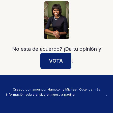
No esta de acuerdo? ¡Da tu opinión y
VOTA
!
Creado con amor por Hampton y Michael. Obtenga más
información sobre el sitio en nuestra página
Acerca de nosotros
.
🕊️ In Memoriam