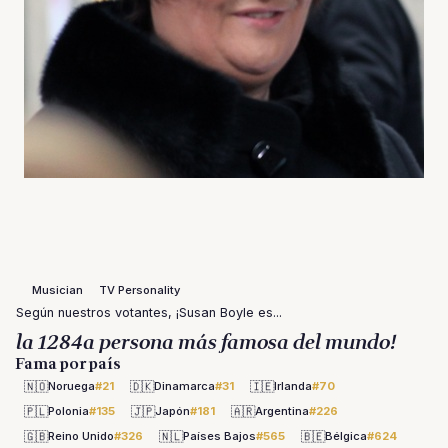
Musician
TV Personality
Según nuestros votantes, ¡Susan Boyle es...
la 1284a persona más famosa del mundo!
Fama por país
🇳🇴
🇩🇰
🇮🇪
Noruega
#21
Dinamarca
#31
Irlanda
#70
🇵🇱
🇯🇵
🇦🇷
Polonia
#135
Japón
#181
Argentina
#226
🇬🇧
🇳🇱
🇧🇪
Reino Unido
#326
Países Bajos
#565
Bélgica
#624