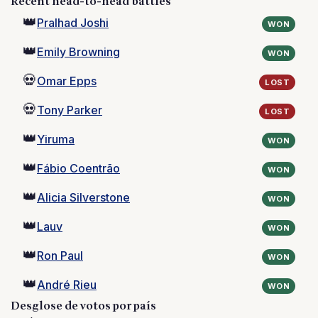
Recent head-to-head battles
👑
Pralhad Joshi
WON
👑
Emily Browning
WON
💀
Omar Epps
LOST
💀
Tony Parker
LOST
👑
Yiruma
WON
👑
Fábio Coentrão
WON
👑
Alicia Silverstone
WON
👑
Lauv
WON
👑
Ron Paul
WON
👑
André Rieu
WON
Desglose de votos por país