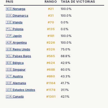
PAÍS
RANGO
TASA DE VICTORIAS
🇳🇴
Noruega
#21
100.0%
🇩🇰
Dinamarca
#31
100.0%
🇮🇪
Irlanda
#70
0.0%
🇵🇱
Polonia
#135
0.0%
🇯🇵
Japón
#181
100.0%
🇦🇷
Argentina
#226
100.0%
🇬🇧
Reino Unido
#326
75.0%
🇳🇱
Países Bajos
#565
68.8%
🇧🇪
Bélgica
#624
42.9%
🇸🇬
Singapur
#688
60.0%
🇦🇹
Austria
#860
43.3%
🇩🇪
Alemania
#1104
41.7%
🇺🇸
Estados Unidos
#1178
31.1%
🇨🇦
Canadá
#1301
42.1%