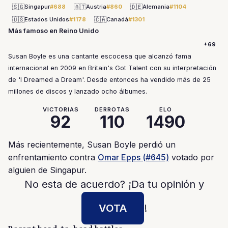
🇸🇬
🇦🇹
🇩🇪
Singapur
#688
Austria
#860
Alemania
#1104
🇺🇸
🇨🇦
Estados Unidos
#1178
Canadá
#1301
Más famoso en Reino Unido
+69
Susan Boyle es una cantante escocesa que alcanzó fama
internacional en 2009 en Britain's Got Talent con su interpretación
de 'I Dreamed a Dream'. Desde entonces ha vendido más de 25
millones de discos y lanzado ocho álbumes.
VICTORIAS
DERROTAS
ELO
92
110
1490
Más recientemente, Susan Boyle perdió un
enfrentamiento contra
Omar Epps (#645)
votado por
alguien de Singapur.
No esta de acuerdo? ¡Da tu opinión y
VOTA
!